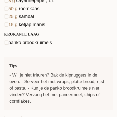
3
g
cayennepeper, 1 tl
50
g
roomkaas
25
g
sambal
15
g
ketjap manis
KROKANTE LAAG
panko broodkruimels
Tips
- Wil je niet frituren? Bak de kipnuggets in de
oven. - Serveer het met
wraps
,
platte brood
, rijst
of pasta. - Kun je de panko broodkruimels niet
vinden? Vervang het met paneermeel, chips of
cornflakes.