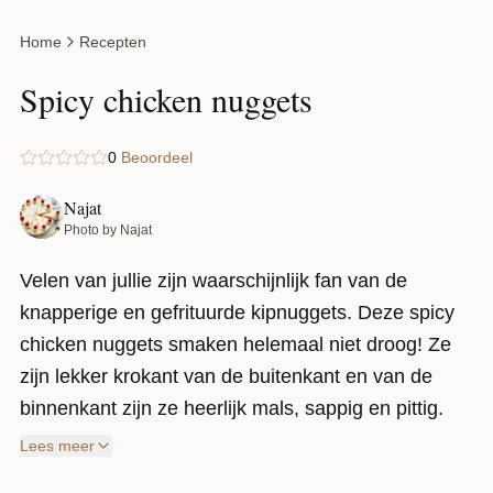
Home
Recepten
Spicy chicken nuggets
0
Beoordeel
Najat
Photo by Najat
Velen van jullie zijn waarschijnlijk fan van de
knapperige en gefrituurde kipnuggets. Deze spicy
chicken nuggets smaken helemaal niet droog! Ze
zijn lekker krokant van de buitenkant en van de
binnenkant zijn ze heerlijk mals, sappig en pittig.
Het is ontzettend makkelijk te maken en snel
Lees meer
gedaan. Door de laagje van de panko