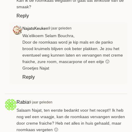
Kan ik de roomkaas weglaten of gaat dat tenkoste van de
smaak?
Reply
NajatsKeuken
9 jaar geleden
Wa’elikoem Selam Bouchra,
Door de roomkaas word je kip mals en de panko
brood kruimels blijven ook beter plakken. Je zou het
eventueel weg kunnen laten en vervangen met creme
fraiche, zure room, mascarpone of een eitje 🙂
Groetjes Najat
Reply
Rabia
9 jaar geleden
Salaam Najat, ten eerste bedankt voor het recept!! Ik heb
nog wel een vraagje, kan de roomkaas vervangen worden
door creme fraiche? Heb net alles in huis gehaald, maar
roomkaas vergeten 🙁