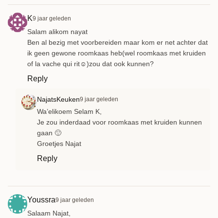
K
9 jaar geleden
Salam alikom nayat
Ben al bezig met voorbereiden maar kom er net achter dat
ik geen gewone roomkaas heb(wel roomkaas met kruiden
of la vache qui rit☺)zou dat ook kunnen?
Reply
NajatsKeuken
9 jaar geleden
Wa’elikoem Selam K,
Je zou inderdaad voor roomkaas met kruiden kunnen
gaan 🙂
Groetjes Najat
Reply
Youssra
9 jaar geleden
Salaam Najat,