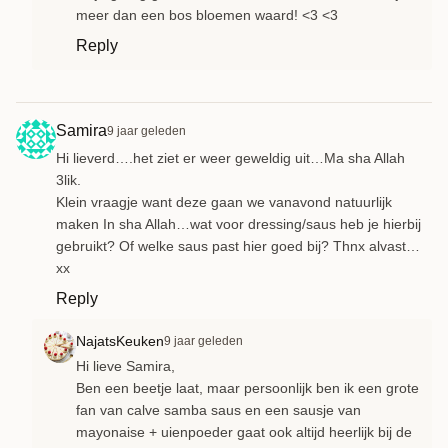
meer dan een bos bloemen waard! <3 <3
Reply
Samira
9 jaar geleden
Hi lieverd….het ziet er weer geweldig uit…Ma sha Allah
3lik.
Klein vraagje want deze gaan we vanavond natuurlijk
maken In sha Allah…wat voor dressing/saus heb je hierbij
gebruikt? Of welke saus past hier goed bij? Thnx alvast…
xx
Reply
NajatsKeuken
9 jaar geleden
Hi lieve Samira,
Ben een beetje laat, maar persoonlijk ben ik een grote
fan van calve samba saus en een sausje van
mayonaise + uienpoeder gaat ook altijd heerlijk bij de