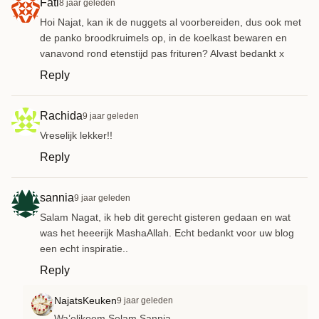
Fati
8 jaar geleden
Hoi Najat, kan ik de nuggets al voorbereiden, dus ook met
de panko broodkruimels op, in de koelkast bewaren en
vanavond rond etenstijd pas frituren? Alvast bedankt x
Reply
Rachida
9 jaar geleden
Vreselijk lekker!!
Reply
sannia
9 jaar geleden
Salam Nagat, ik heb dit gerecht gisteren gedaan en wat
was het heeerijk MashaAllah. Echt bedankt voor uw blog
een echt inspiratie..
Reply
NajatsKeuken
9 jaar geleden
Wa’elikoem Selam Sannia,