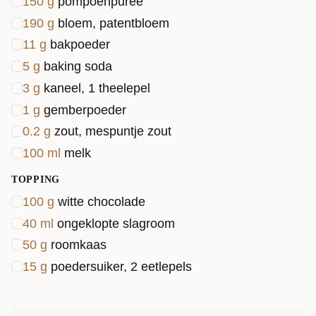
150
g
pompoenpuree
190
g
bloem, patentbloem
11
g
bakpoeder
5
g
baking soda
3
g
kaneel, 1 theelepel
1
g
gemberpoeder
0.2
g
zout, mespuntje zout
100
ml
melk
TOPPING
100
g
witte chocolade
40
ml
ongeklopte slagroom
50
g
roomkaas
15
g
poedersuiker, 2 eetlepels