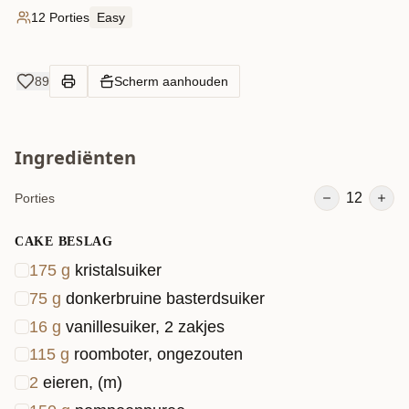
12 Porties
Easy
89
Scherm aanhouden
Ingrediënten
12
Porties
CAKE BESLAG
175
g
kristalsuiker
75
g
donkerbruine basterdsuiker
16
g
vanillesuiker, 2 zakjes
115
g
roomboter, ongezouten
2
eieren, (m)