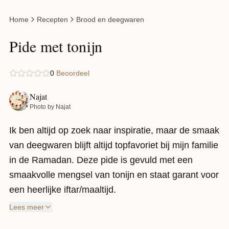
Home
Recepten
Brood en deegwaren
Pide met tonijn
0
Beoordeel
Najat
Photo by Najat
Ik ben altijd op zoek naar inspiratie, maar de smaak
van deegwaren blijft altijd topfavoriet bij mijn familie
in de Ramadan. Deze pide is gevuld met een
smaakvolle mengsel van tonijn en staat garant voor
een heerlijke iftar/maaltijd.
In de Turkse keuken vind je een grote
Lees meer
verscheidenheid aan gerechten om van te