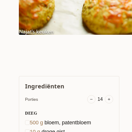
Ingrediënten
14
Porties
DEEG
500
g
bloem, patentbloem
10
g
droge gist