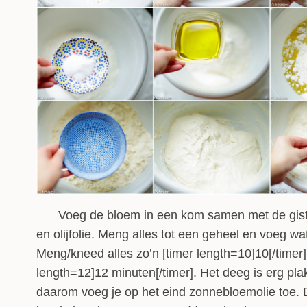
Voeg de bloem in een kom samen met de gist,
1
en olijfolie. Meng alles tot een geheel en voeg wa
Meng/kneed alles zo’n [timer length=10]10[/timer] 
length=12]12 minuten[/timer]. Het deeg is erg pla
daarom voeg je op het eind zonnebloemolie toe. 