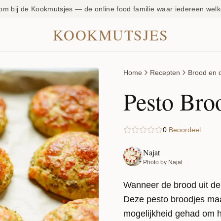
om bij de Kookmutsjes — de online food familie waar iedereen welk
KOOKMUTSJES
Home
Recepten
Brood en 
Pesto Bro
0
Beoordeel
Najat
Photo by Najat
Wanneer de brood uit de o
Deze pesto broodjes maak
mogelijkheid gehad om he