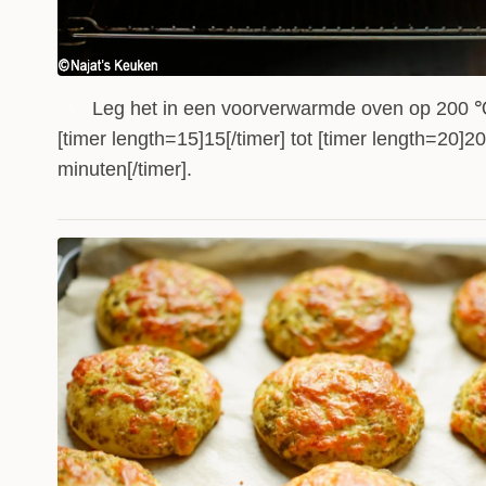
Leg het in een voorverwarmde oven op 200 ℃
5
[timer length=15]15[/timer] tot [timer length=20]2
minuten[/timer].