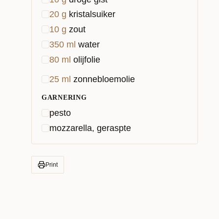
20
g
kristalsuiker
10
g
zout
350
ml
water
80
ml
olijfolie
25
ml
zonnebloemolie
GARNERING
pesto
mozzarella, geraspte
Print