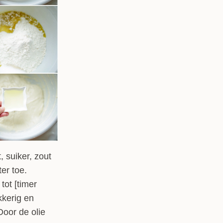
 suiker, zout
ter toe.
tot [timer
kkerig en
Door de olie