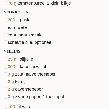
70
g
tomatenpuree, 1 klein blikje
VOORKOKEN
200
g
pasta
ruim water
zout, naar smaak
scheutje olie, optioneel
VULLING
25
ml
olijfolie
300
g
kabeljauwfilet
3
g
zout, halve theelepel
2
g
komijn
2
g
cayennepeper
3
g
zwarte peper, 1 theelepel
100
ml
water