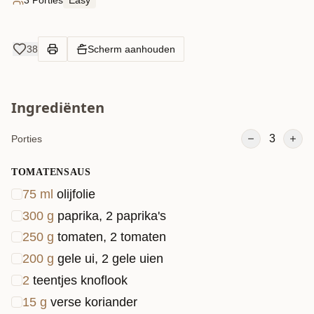
3 Porties
Easy
38
Scherm aanhouden
Ingrediënten
3
Porties
TOMATENSAUS
75
ml
olijfolie
300
g
paprika, 2 paprika's
250
g
tomaten, 2 tomaten
200
g
gele ui, 2 gele uien
2
teentjes knoflook
15
g
verse koriander