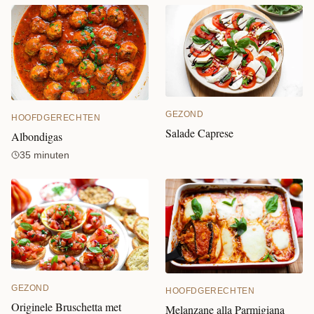
GEZOND
HOOFDGERECHTEN
Salade Caprese
Albondigas
35 minuten
GEZOND
HOOFDGERECHTEN
Originele Bruschetta met
Melanzane alla Parmigiana