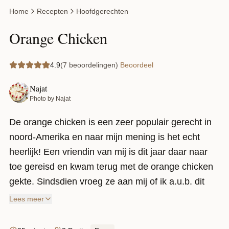
Home
Recepten
Hoofdgerechten
Orange Chicken
4.9
(7 beoordelingen)
Beoordeel
Najat
Photo by Najat
De orange chicken is een zeer populair gerecht in
noord-Amerika en naar mijn mening is het echt
heerlijk! Een vriendin van mij is dit jaar daar naar
toe gereisd en kwam terug met de orange chicken
gekte. Sindsdien vroeg ze aan mij of ik a.u.b. dit
recept wou delen. Geen probleem, ik houd van
Lees meer
vernieuwing dus dan gaan we daar toch gewoon
voor?