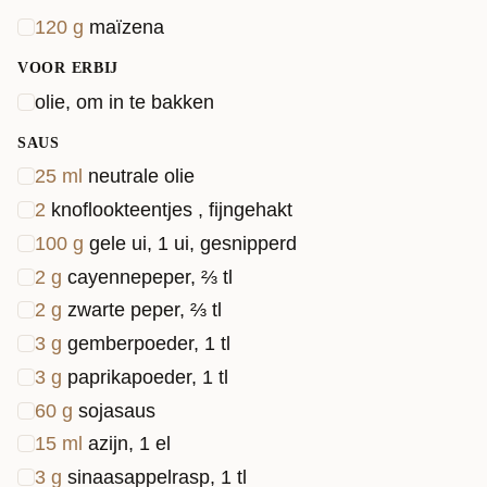
120
g
maïzena
VOOR ERBIJ
olie, om in te bakken
SAUS
25
ml
neutrale olie
2
knoflookteentjes , fijngehakt
100
g
gele ui, 1 ui, gesnipperd
2
g
cayennepeper, ⅔ tl
2
g
zwarte peper, ⅔ tl
3
g
gemberpoeder, 1 tl
3
g
paprikapoeder, 1 tl
60
g
sojasaus
15
ml
azijn, 1 el
3
g
sinaasappelrasp, 1 tl