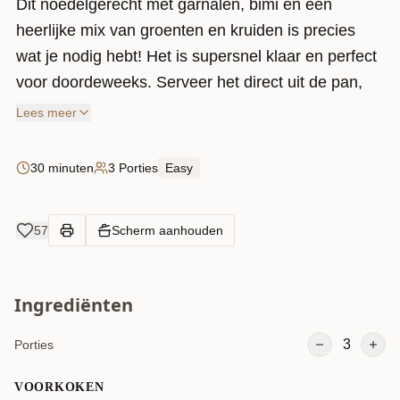
Dit noedelgerecht met garnalen, bimi en een
heerlijke mix van groenten en kruiden is precies
wat je nodig hebt! Het is supersnel klaar en perfect
voor doordeweeks. Serveer het direct uit de pan,
en je hebt een bord waar je helemaal blij van wordt!
Lees meer
30 minuten
3 Porties
Easy
57
Scherm aanhouden
Ingrediënten
3
Porties
VOORKOKEN