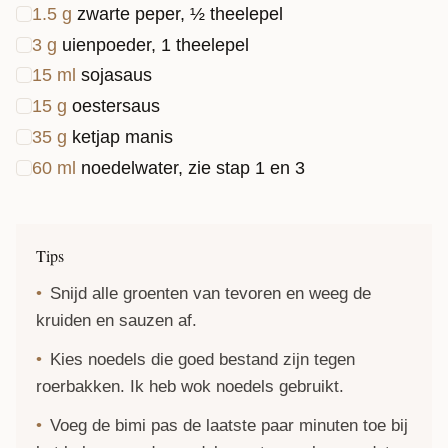
1.5
g
zwarte peper, ½ theelepel
3
g
uienpoeder, 1 theelepel
15
ml
sojasaus
15
g
oestersaus
35
g
ketjap manis
60
ml
noedelwater, zie stap 1 en 3
Tips
Snijd alle groenten van tevoren en weeg de
kruiden en sauzen af.
Kies noedels die goed bestand zijn tegen
roerbakken. Ik heb wok noedels gebruikt.
Voeg de bimi pas de laatste paar minuten toe bij