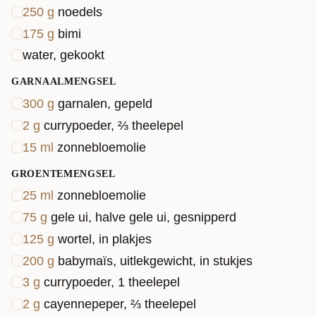
250
g
noedels
175
g
bimi
water, gekookt
GARNAALMENGSEL
300
g
garnalen, gepeld
2
g
currypoeder, ⅔ theelepel
15
ml
zonnebloemolie
GROENTEMENGSEL
25
ml
zonnebloemolie
75
g
gele ui, halve gele ui, gesnipperd
125
g
wortel, in plakjes
200
g
babymaïs, uitlekgewicht, in stukjes
3
g
currypoeder, 1 theelepel
2
g
cayennepeper, ⅔ theelepel