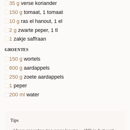
35
g
verse koriander
150
g
tomaat, 1 tomaat
10
g
ras el hanout, 1 el
2
g
zwarte peper, 1 tl
1
zakje saffraan
GROENTES
150
g
wortels
600
g
aardappels
250
g
zoete aardappels
1
peper
200
ml
water
Tips