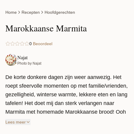
Home
Recepten
Hoofdgerechten
Marokkaanse Marmita
0
Beoordeel
Najat
Photo by Najat
De korte donkere dagen zijn weer aanwezig. Het
roept sfeervolle momenten op met familie/vrienden,
gezelligheid, winterse warmte, lekkere eten en lang
tafelen! Het doet mij dan sterk verlangen naar
Marmita met homemade Marokkaanse brood! Ooh
wat is dit nostalgisch recept toch heerlijk.
Lees meer