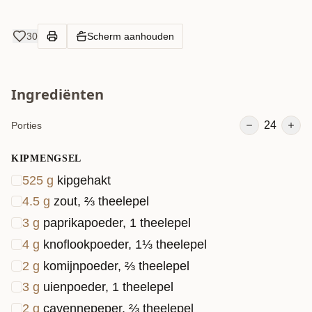
30
Scherm aanhouden
Ingrediënten
24
Porties
KIPMENGSEL
525
g
kipgehakt
4.5
g
zout, ⅔ theelepel
3
g
paprikapoeder, 1 theelepel
4
g
knoflookpoeder, 1⅓ theelepel
2
g
komijnpoeder, ⅔ theelepel
3
g
uienpoeder, 1 theelepel
2
g
cayennepeper, ⅔ theelepel