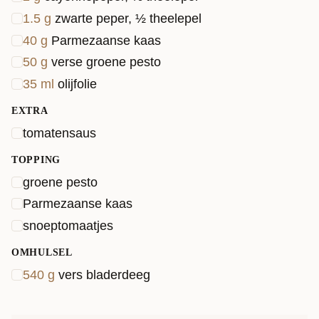
1.5
g
zwarte peper, ½ theelepel
40
g
Parmezaanse kaas
50
g
verse groene pesto
35
ml
olijfolie
EXTRA
tomatensaus
TOPPING
groene pesto
Parmezaanse kaas
snoeptomaatjes
OMHULSEL
540
g
vers bladerdeeg