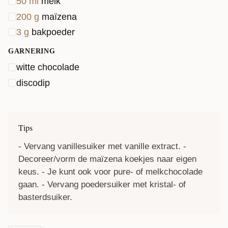
50
ml
melk
kleuren van de discodip!
200
g
maïzena
3
g
bakpoeder
GARNERING
witte chocolade
discodip
Tips
- Vervang vanillesuiker met vanille extract. -
Decoreer/vorm de maïzena koekjes naar eigen
keus. - Je kunt ook voor pure- of melkchocolade
gaan. - Vervang poedersuiker met kristal- of
basterdsuiker.