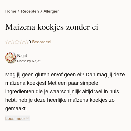
Home
Recepten
Allergiën
Maizena koekjes zonder ei
0
Beoordeel
Najat
Photo by Najat
Mag jij geen gluten en/of geen ei? Dan mag jij deze
maïzena koekjes! Met een paar simpele
ingrediënten die je waarschijnlijk altijd wel in huis
hebt, heb je deze heerlijke maïzena koekjes zo
gemaakt.
Om te beginnen zijn deze maïzena koekjes zo
Lees meer
eenvoudig te maken, dat zelfs de jonge