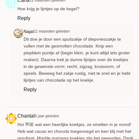
Carla
11 maanden geleden
Hoe krijg je lijntjes op de kegel?
Reply
Najat
11 maanden geleden
Dit doe je door een spuitzakje of diepvrieszakje te
vullen met de gesmolten chocolade. Knip een
piepklein puntje af (begin klein, je kunt altijd iets groter
maken). Daarna trek je dunne lijntjes over de koekjes
in de gewenste vorm: recht, zigzag, kruisvorm, of
speels. Beweeg het zakje rustig, niet te snel en je hebt
lijntjes van chocolade op het koekje.
Reply
Chantal
6 jaar geleden
Hoi 👋🏼 wat een heerlijke koekjes, ze smelten in je mond!
Heb wat cacao en chocola toegevoegd en ben blij met het
resultaat. Marble maizena koekjes zijn het geworden. Dank