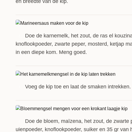
en breedte van de kip.
Doe de karnemelk, het zout, de ras el kouzin
2
knoflookpoeder, zwarte peper, mosterd, ketjap m
in een diepe kom. Meng goed.
Voeg de kip toe en laat de smaken intrekken.
3
Doe de bloem, maïzena, het zout, de zwarte 
4
uienpoeder, knoflookpoeder, suiker en 35 gr van 