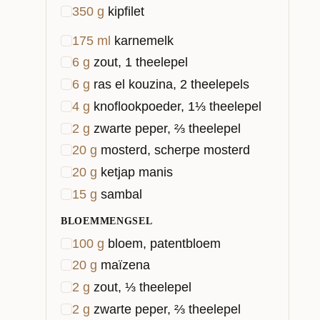
350
g
kipfilet
175
ml
karnemelk
6
g
zout, 1 theelepel
6
g
ras el kouzina, 2 theelepels
4
g
knoflookpoeder, 1⅓ theelepel
2
g
zwarte peper, ⅔ theelepel
20
g
mosterd, scherpe mosterd
20
g
ketjap manis
15
g
sambal
BLOEMMENGSEL
100
g
bloem, patentbloem
20
g
maïzena
2
g
zout, ⅓ theelepel
2
g
zwarte peper, ⅔ theelepel