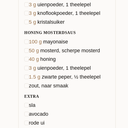
3
g
uienpoeder, 1 theelepel
3
g
knoflookpoeder, 1 theelepel
5
g
kristalsuiker
HONING MOSTERDSAUS
100
g
mayonaise
50
g
mosterd, scherpe mosterd
40
g
honing
3
g
uienpoeder, 1 theelepel
1.5
g
zwarte peper, ½ theelepel
zout, naar smaak
EXTRA
sla
avocado
rode ui