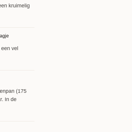
een kruimelig
 een vel
kenpan (175
r. In de