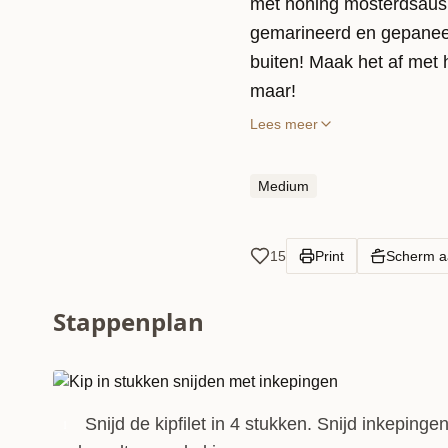
met honing mosterdsaus!
gemarineerd en gepaneer
buiten! Maak het af met
maar!
Lees meer
Medium
15
Print
Scherm 
Stappenplan
Snijd de kipfilet in 4 stukken. Snijd inkepinge
1