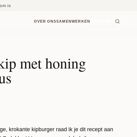
om is
OVER ONS
SAMENWERKEN
SHOP
kip met honing
us
ge, krokante kipburger raad ik je dit recept aan