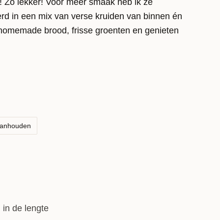
 Zo lekker! Voor meer smaak heb ik ze
d in een mix van verse kruiden van binnen én
 homemade brood, frisse groenten en genieten
aanhouden
n in de lengte