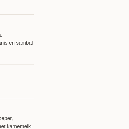
a,
anis en sambal
peper,
het karnemelk-