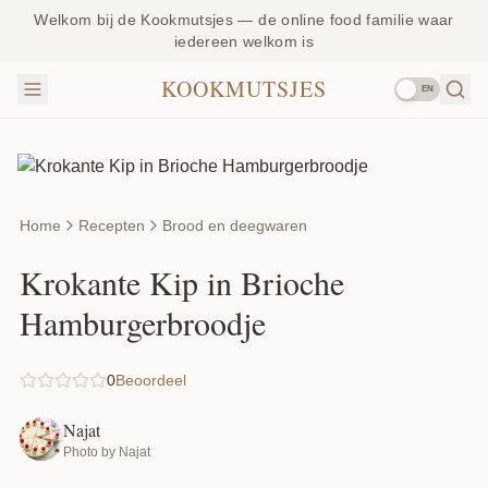
Welkom bij de Kookmutsjes — de online food familie waar
iedereen welkom is
KOOKMUTSJES
EN
Home
Recepten
Brood en deegwaren
Krokante Kip in Brioche
Hamburgerbroodje
0
Beoordeel
Najat
Photo by Najat