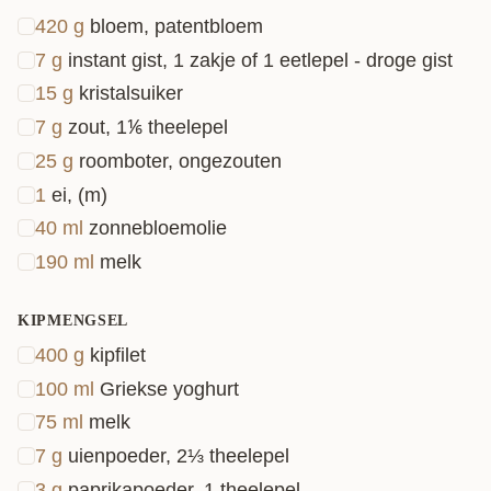
420
g
bloem, patentbloem
7
g
instant gist, 1 zakje of 1 eetlepel - droge gist
15
g
kristalsuiker
7
g
zout, 1⅙ theelepel
25
g
roomboter, ongezouten
1
ei, (m)
40
ml
zonnebloemolie
190
ml
melk
KIPMENGSEL
400
g
kipfilet
100
ml
Griekse yoghurt
75
ml
melk
7
g
uienpoeder, 2⅓ theelepel
3
g
paprikapoeder, 1 theelepel