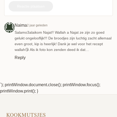
Reactie plaatsen
Naima
2 jaar geleden
Salamo3alaikom Najat!! Wallah a Najat ze zijn zo goed
gelukt ongelooflijk!!! De broodjes zijn luchtig zacht allemaal
even groot, kip is heerlijk! Dank je wel voor het recept
wallah😘 Als ik foto kon zenden deed ik dat…
Reply
`); printWindow.document.close(); printWindow.focus();
printWindow.print(); }
KOOKMUTSJES