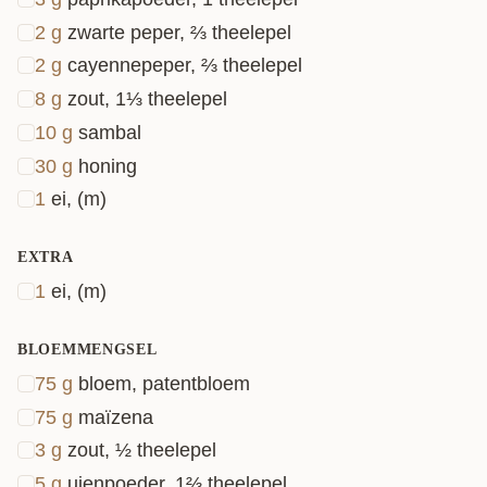
2
g
zwarte peper, ⅔ theelepel
2
g
cayennepeper, ⅔ theelepel
8
g
zout, 1⅓ theelepel
10
g
sambal
30
g
honing
1
ei, (m)
EXTRA
1
ei, (m)
BLOEMMENGSEL
75
g
bloem, patentbloem
75
g
maïzena
3
g
zout, ½ theelepel
5
g
uienpoeder, 1⅔ theelepel