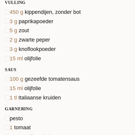
VULLING
450
g
kippendijen, zonder bot
3
g
paprikapoeder
5
g
zout
2
g
zwarte peper
3
g
knoflookpoeder
15
ml
olijfolie
SAUS
100
g
gezeefde tomatensaus
15
ml
olijfolie
1
tl
Italiaanse kruiden
GARNERING
pesto
1
tomaat