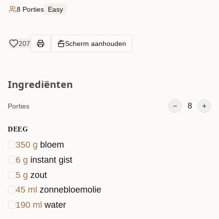
8 Porties
Easy
207
Scherm aanhouden
Ingrediënten
8
Porties
Wil je altijd op de hoogte gehouden worden
wanneer er een nieuwe video is geplaatst?
DEEG
Abonneer dan snel op mijn YouTube kanaal en
350
g
bloem
ontvang hier altijd notificaties van!
Abonneren kun
6
g
instant gist
je hier!
5
g
zout
45
ml
zonnebloemolie
190
ml
water