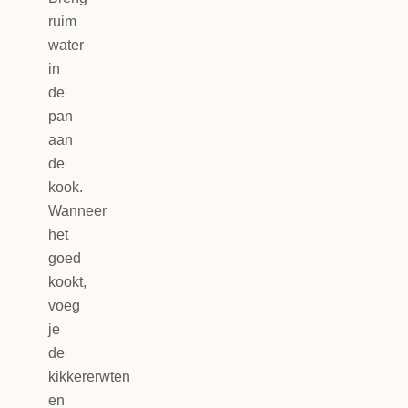
ruim
water
in
de
pan
aan
de
kook.
Wanneer
het
goed
kookt,
voeg
je
de
kikkererwten
en