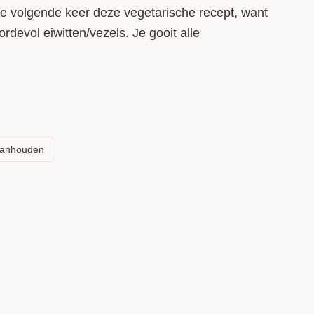
 de volgende keer deze vegetarische recept, want
ordevol eiwitten/vezels. Je gooit alle
amen en je hebt jezelf een vullende salade te
aanhouden