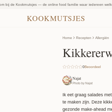
om bij de Kookmutsjes — de online food familie waar iedereen welk
KOOKMUTSJES
Home
Recepten
Allergiën
Kikkererw
0
Beoordeel
Najat
Photo by Najat
Ik eet graag salades met
te maken zijn. Deze kikk
gezonde make-ahead meal 