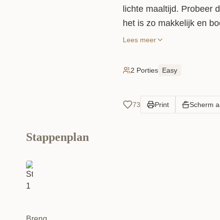
lichte maaltijd. Probeer
het is zo makkelijk en bo
ingrediënten eenvoudig s
Lees meer
pakken!
2 Porties
Easy
73
Print
Scherm 
Stappenplan
1
Breng