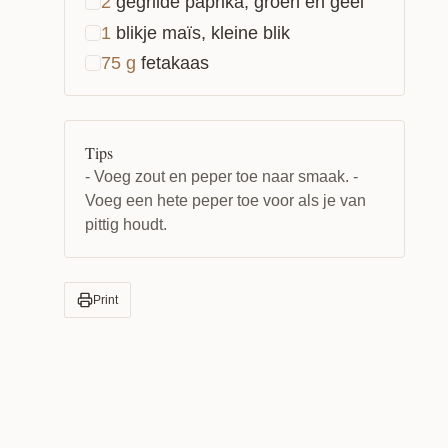
2
gegrilde paprika, groen en geel
1
blikje maïs, kleine blik
75
g
fetakaas
Tips
- Voeg zout en peper toe naar smaak. -
Voeg een hete peper toe voor als je van
pittig houdt.
Print