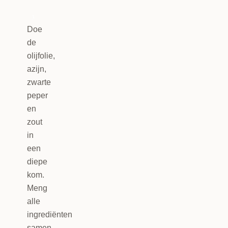
3
Doe
de
olijfolie,
azijn,
zwarte
peper
en
zout
in
een
diepe
kom.
Meng
alle
ingrediënten
samen