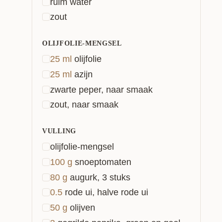
ruim water
zout
OLIJFOLIE-MENGSEL
25
ml
olijfolie
25
ml
azijn
zwarte peper, naar smaak
zout, naar smaak
VULLING
olijfolie-mengsel
100
g
snoeptomaten
80
g
augurk, 3 stuks
0.5
rode ui, halve rode ui
50
g
olijven