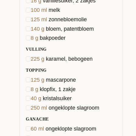
16
g
vanillesuiker, 2 zakjes
100
ml
melk
125
ml
zonnebloemolie
140
g
bloem, patentbloem
8
g
bakpoeder
VULLING
225
g
karamel, bebogeen
TOPPING
125
g
mascarpone
8
g
klopfix, 1 zakje
40
g
kristalsuiker
250
ml
ongeklopte slagroom
GANACHE
60
ml
ongeklopte slagroom