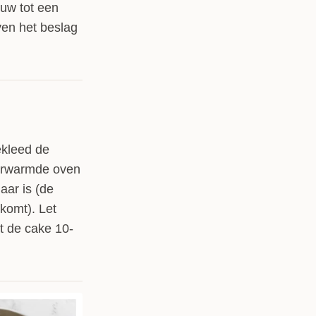
uw tot een
ven het beslag
ekleed de
verwarmde oven
aar is (de
komt). Let
t de cake 10-