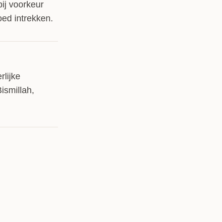
bij voorkeur
oed intrekken.
rlijke
ismillah,