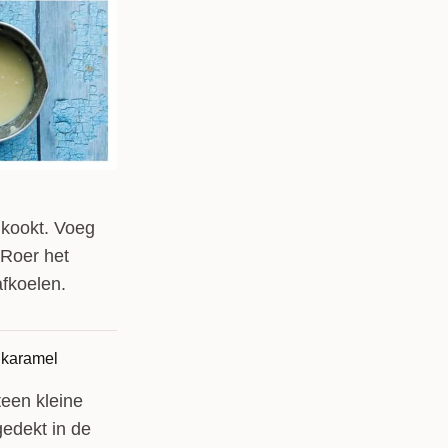
 kookt. Voeg
 Roer het
afkoelen.
teen kleine
gedekt in de