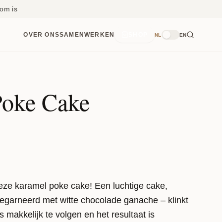
om is
OVER ONS
SAMENWERKEN
SHOP
NL
EN
Poke Cake
eze karamel poke cake! Een luchtige cake,
egarneerd met witte chocolade ganache – klinkt
is makkelijk te volgen en het resultaat is