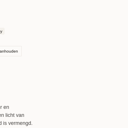
sy
aanhouden
r en
en licht van
ed is vermengd.