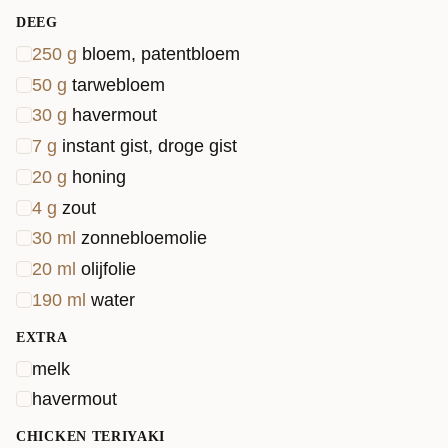
DEEG
250
g
bloem, patentbloem
50
g
tarwebloem
30
g
havermout
7
g
instant gist, droge gist
20
g
honing
4
g
zout
30
ml
zonnebloemolie
20
ml
olijfolie
190
ml
water
EXTRA
melk
havermout
CHICKEN TERIYAKI