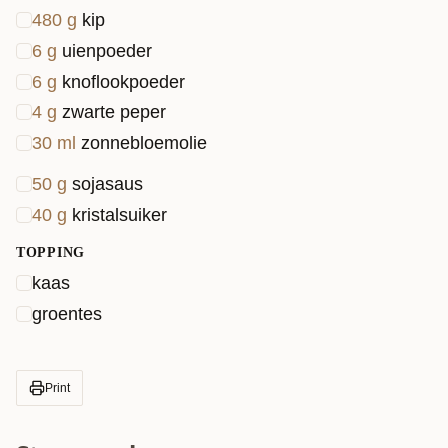
480
g
kip
6
g
uienpoeder
6
g
knoflookpoeder
4
g
zwarte peper
30
ml
zonnebloemolie
50
g
sojasaus
40
g
kristalsuiker
TOPPING
kaas
groentes
Print