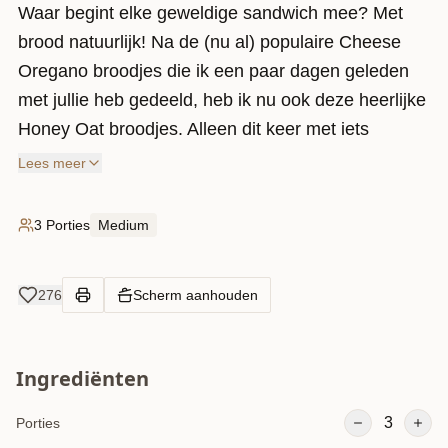
Waar begint elke geweldige sandwich mee? Met
brood natuurlijk! Na de (nu al) populaire Cheese
Oregano broodjes die ik een paar dagen geleden
met jullie heb gedeeld, heb ik nu ook deze heerlijke
Honey Oat broodjes. Alleen dit keer met iets
extra’s: een heerlijke vulling van Chicken Teriyaki!
Lees meer
Dit recept moeten jullie echt zo snel mogelijk
uitproberen, you’re going to love it!
3 Porties
Medium
276
Scherm aanhouden
Ingrediënten
3
Porties