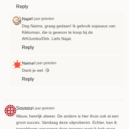
Reply
Najat
6 jaar geleden
Dag Naima, graag gedaan! Ik gebruik sojasaus van
Kikkoman, die is gewoon te koop bij de
AH/Jumbo/Dirk. Liefs Najat.
Reply
Naima
6 jaar geleden
Dank je wel. 😘
Reply
Sousou
6 jaar geleden
Wauw, heerlijk alweer. De andere is hier thuis ook al een
groot succes. Vandaag deze uitproberen. Echter, kan ik
tarwebloem vervangen door gewone want ik heb geen