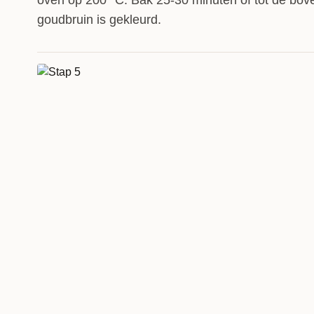
oven op 200 °C. Bak 25-30 minuten of tot de bov
goudbruin is gekleurd.