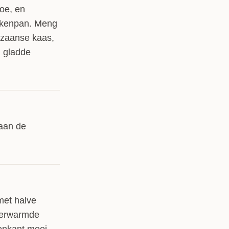
oe, en
oekenpan. Meng
ezaanse kaas,
n gladde
aan de
met halve
rverwarmde