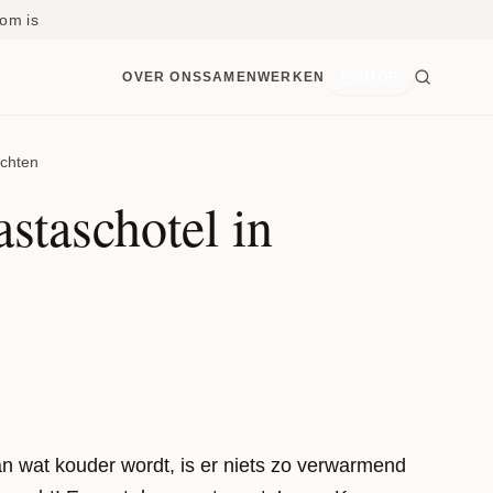
om is
OVER ONS
SAMENWERKEN
SHOP
chten
staschotel in
 wat kouder wordt, is er niets zo verwarmend