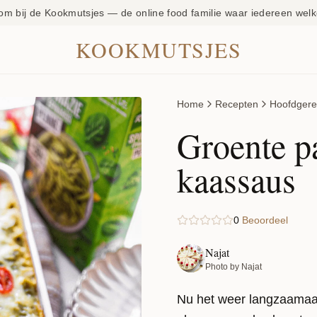
om bij de Kookmutsjes — de online food familie waar iedereen welk
KOOKMUTSJES
Home
Recepten
Hoofdgere
Groente pa
kaassaus
0
Beoordeel
Najat
Photo by Najat
Nu het weer langzaamaan