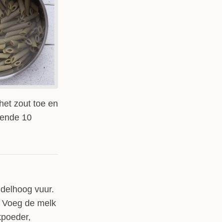
et zout toe en
rende 10
delhoog vuur.
. Voeg de melk
kpoeder,