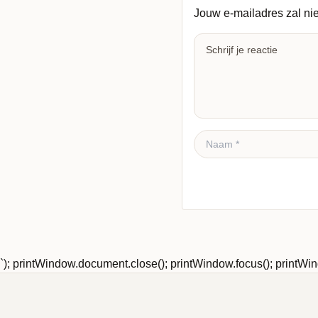
Jouw e-mailadres zal ni
Reactie plaatsen
`); printWindow.document.close(); printWindow.focus(); printWind