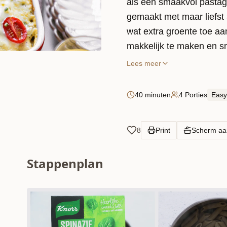
als een smaakvol pastag
gemaakt met maar liefst
wat extra groente toe aa
makkelijk te maken en sma
toevoegt wordt het gerec
Lees meer
40 minuten
4 Porties
Easy
8
Print
Scherm a
Stappenplan