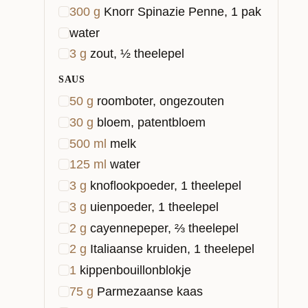
300
g
Knorr Spinazie Penne, 1 pak
water
3
g
zout, ½ theelepel
SAUS
50
g
roomboter, ongezouten
30
g
bloem, patentbloem
500
ml
melk
125
ml
water
3
g
knoflookpoeder, 1 theelepel
3
g
uienpoeder, 1 theelepel
2
g
cayennepeper, ⅔ theelepel
2
g
Italiaanse kruiden, 1 theelepel
1
kippenbouillonblokje
75
g
Parmezaanse kaas