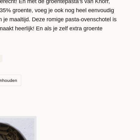
erecht! En met de groentepasta’s van Knorr,
 35% groente, voeg je ook nog heel eenvoudig
n je maaltijd. Deze romige pasta-ovenschotel is
akt heerlijk! En als je zelf extra groente
ht nog gezonder en kleurrijker! Geniet ervan!
anhouden