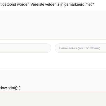
et getoond worden
Vereiste velden zijn gemarkeerd met
*
ow.print(); }