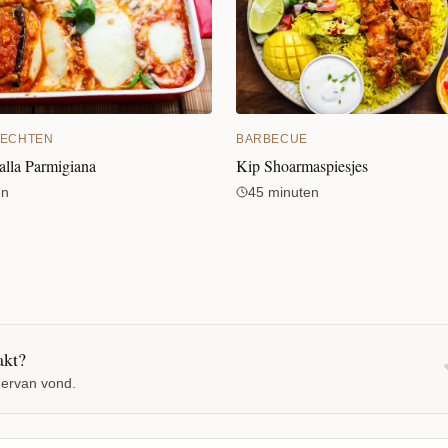
ECHTEN
BARBECUE
alla Parmigiana
Kip Shoarmaspiesjes
en
45 minuten
akt?
 ervan vond.