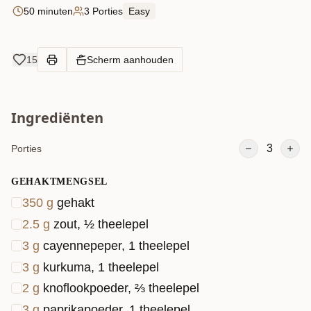
50 minuten
3 Porties
Easy
15
Scherm aanhouden
Ingrediënten
3
Porties
GEHAKTMENGSEL
350
g
gehakt
2.5
g
zout, ½ theelepel
3
g
cayennepeper, 1 theelepel
3
g
kurkuma, 1 theelepel
2
g
knoflookpoeder, ⅔ theelepel
3
g
paprikapoeder, 1 theelepel