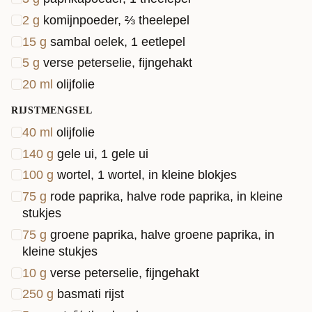
2
g
komijnpoeder, ⅔ theelepel
15
g
sambal oelek, 1 eetlepel
5
g
verse peterselie, fijngehakt
20
ml
olijfolie
RIJSTMENGSEL
40
ml
olijfolie
140
g
gele ui, 1 gele ui
100
g
wortel, 1 wortel, in kleine blokjes
75
g
rode paprika, halve rode paprika, in kleine
stukjes
75
g
groene paprika, halve groene paprika, in
kleine stukjes
10
g
verse peterselie, fijngehakt
250
g
basmati rijst