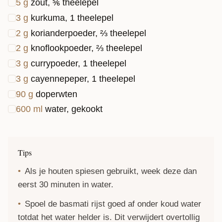
5
g
zout, ⅚ theelepel
3
g
kurkuma, 1 theelepel
2
g
korianderpoeder, ⅔ theelepel
2
g
knoflookpoeder, ⅔ theelepel
3
g
currypoeder, 1 theelepel
3
g
cayennepeper, 1 theelepel
90
g
doperwten
600
ml
water, gekookt
Tips
Als je houten spiesen gebruikt, week deze dan
eerst 30 minuten in water.
Spoel de basmati rijst goed af onder koud water
totdat het water helder is. Dit verwijdert overtollig