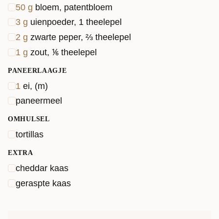
50
g
bloem, patentbloem
3
g
uienpoeder, 1 theelepel
2
g
zwarte peper, ⅔ theelepel
1
g
zout, ⅙ theelepel
PANEERLAAGJE
1
ei, (m)
paneermeel
OMHULSEL
tortillas
EXTRA
cheddar kaas
geraspte kaas