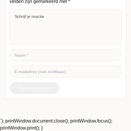
velden zijn gemarkeerd met
*
Reactie plaatsen
`); printWindow.document.close(); printWindow.focus();
printWindow.print(); }