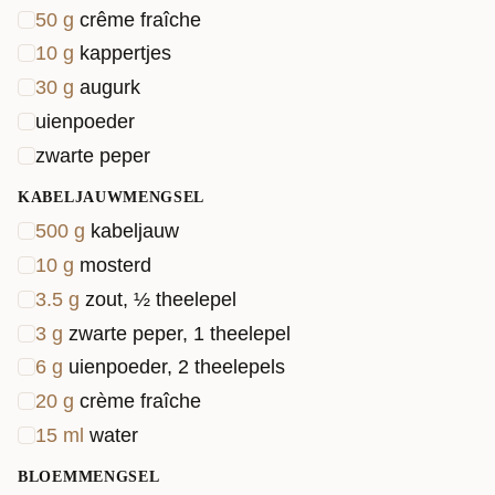
50
g
crême fraîche
10
g
kappertjes
30
g
augurk
uienpoeder
zwarte peper
KABELJAUWMENGSEL
500
g
kabeljauw
10
g
mosterd
3.5
g
zout, ½ theelepel
3
g
zwarte peper, 1 theelepel
6
g
uienpoeder, 2 theelepels
20
g
crème fraîche
15
ml
water
BLOEMMENGSEL