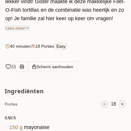
lekker vindt! Gister maakte ik deze makkelijke Filet-
O-Fish tortillas en de combinatie was heerlijk en zo
op! Je familie zal hier keer op keer om vragen!
Lees meer
40 minuten
18 Porties
Easy
23
Scherm aanhouden
Ingrediënten
18
Porties
SAUS
150
g
mayonaise