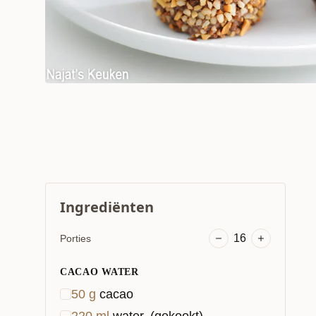
Ingrediënten
16
Porties
CACAO WATER
50
g
cacao
220
ml
water, (gekookt)