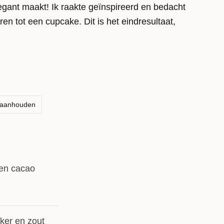
legant maakt! Ik raakte geïnspireerd en bedacht
ren tot een cupcake. Dit is het eindresultaat,
 de vorm van een cupcake. Het is helemaal niet
st makkelijk te maken.
nde filmpje
om te zien hoe ik het heb gemaakt.
 aanhouden
 en cacao
iker en zout