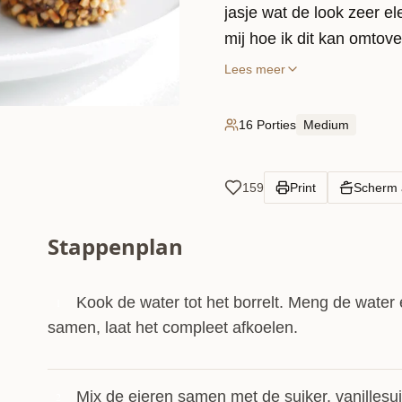
jasje wat de look zeer e
mij hoe ik dit kan omtove
mijn favoriete bonbon in
Lees meer
zo ingewikkeld, maar jui
Bekijk ook het
bijbehore
16 Porties
Medium
Enjoy!
159
Print
Scherm
Stappenplan
Kook de water tot het borrelt. Meng de water
1
samen, laat het compleet afkoelen.
Mix de eieren samen met de suiker, vanillesu
2