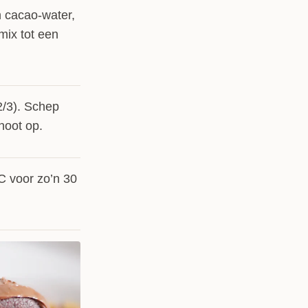
n cacao-water,
ix tot een
2/3). Schep
noot op.
C voor zo’n 30