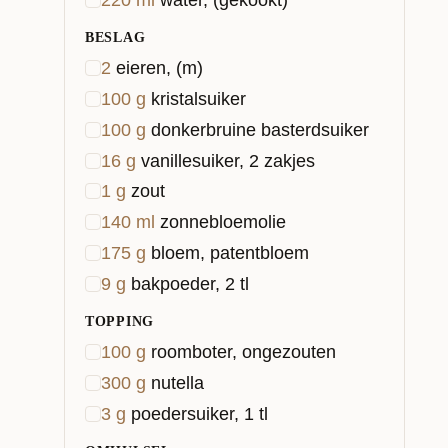
BESLAG
2
eieren, (m)
100
g
kristalsuiker
100
g
donkerbruine basterdsuiker
16
g
vanillesuiker, 2 zakjes
1
g
zout
140
ml
zonnebloemolie
175
g
bloem, patentbloem
9
g
bakpoeder, 2 tl
TOPPING
100
g
roomboter, ongezouten
300
g
nutella
3
g
poedersuiker, 1 tl