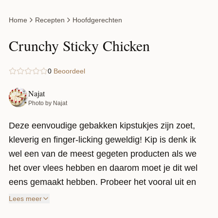
Home
Recepten
Hoofdgerechten
Crunchy Sticky Chicken
0
Beoordeel
Najat
Photo by Najat
Deze eenvoudige gebakken kipstukjes zijn zoet,
kleverig en finger-licking geweldig! Kip is denk ik
wel een van de meest gegeten producten als we
het over vlees hebben en daarom moet je dit wel
eens gemaakt hebben. Probeer het vooral uit en
laat me weten wat jij ervan vindt.
Lees meer