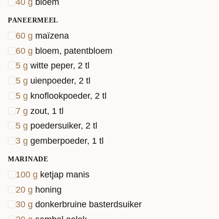
40
g
bloem
PANEERMEEL
60
g
maïzena
60
g
bloem, patentbloem
5
g
witte peper, 2 tl
5
g
uienpoeder, 2 tl
5
g
knoflookpoeder, 2 tl
7
g
zout, 1 tl
5
g
poedersuiker, 2 tl
3
g
gemberpoeder, 1 tl
MARINADE
100
g
ketjap manis
20
g
honing
30
g
donkerbruine basterdsuiker