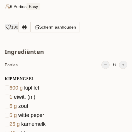
6 Porties
Easy
190
Scherm aanhouden
Ingrediënten
6
Porties
KIPMENGSEL
600
g
kipfilet
1
eiwit, (m)
5
g
zout
5
g
witte peper
25
g
karnemelk