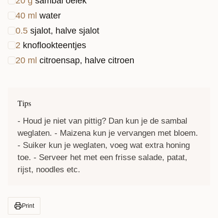
20
g
sambal oelek
40
ml
water
0.5
sjalot, halve sjalot
2
knoflookteentjes
20
ml
citroensap, halve citroen
Tips
- Houd je niet van pittig? Dan kun je de sambal
weglaten. - Maizena kun je vervangen met bloem.
- Suiker kun je weglaten, voeg wat extra honing
toe. - Serveer het met een frisse salade, patat,
rijst, noodles etc.
Print