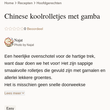
Home
Recepten
Hoofdgerechten
Chinese koolrolletjes met gamba
0
Beoordeel
Najat
Photo by Najat
Een heerlijke ovenschotel voor de hartige trek,
want daar doen we het voor! Het zijn sappige
smaakvolle rolletjes die gevuld zijn met garnalen en
allerlei lekkere groentes.
Het is misschien geen snelle doorweekse
avondmaaltijd, maar het is absoluut een comfort
Lees meer
maaltijd waar je naar uit kijkt! Je kan deze
ovenschotel ook ruim van tevoren maken en later
Easy