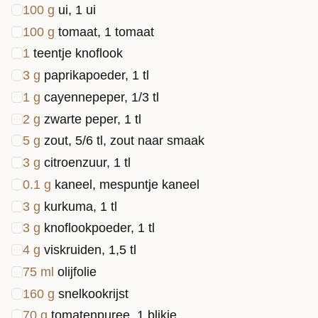
100
g
ui, 1 ui
100
g
tomaat, 1 tomaat
1
teentje knoflook
3
g
paprikapoeder, 1 tl
1
g
cayennepeper, 1/3 tl
2
g
zwarte peper, 1 tl
5
g
zout, 5/6 tl, zout naar smaak
3
g
citroenzuur, 1 tl
0.1
g
kaneel, mespuntje kaneel
3
g
kurkuma, 1 tl
3
g
knoflookpoeder, 1 tl
4
g
viskruiden, 1,5 tl
75
ml
olijfolie
160
g
snelkookrijst
70
g
tomatenpuree, 1 blikje