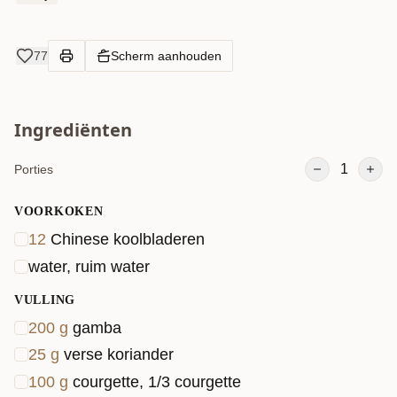
afbakken (bijvoorbeeld als je in tijdnood zit).
Bewaar het wel afgedekt in de koelkast.
77
Scherm aanhouden
Ingrediënten
1
Porties
VOORKOKEN
12
Chinese koolbladeren
water, ruim water
VULLING
200
g
gamba
25
g
verse koriander
100
g
courgette, 1/3 courgette