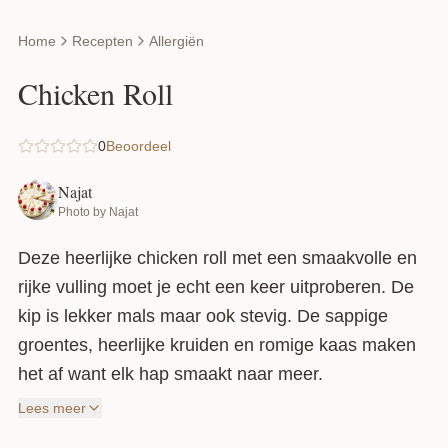
Home
Recepten
Allergiën
Chicken Roll
0
Beoordeel
Najat
Photo by Najat
Deze heerlijke chicken roll met een smaakvolle en
rijke vulling moet je echt een keer uitproberen. De
kip is lekker mals maar ook stevig. De sappige
groentes, heerlijke kruiden en romige kaas maken
het af want elk hap smaakt naar meer.
Voor dit gerecht heb je geen oven nodig omdat het
Lees meer
gekookt wordt. Zie hieronder ook het filmpje, hier