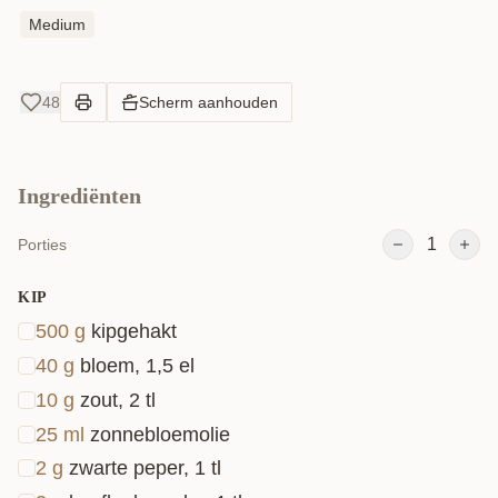
laat ik zien hoe ik het bereid zonder gebruik te
Medium
maken van de oven.
48
Scherm aanhouden
Ingrediënten
1
Porties
KIP
500
g
kipgehakt
40
g
bloem, 1,5 el
10
g
zout, 2 tl
25
ml
zonnebloemolie
2
g
zwarte peper, 1 tl