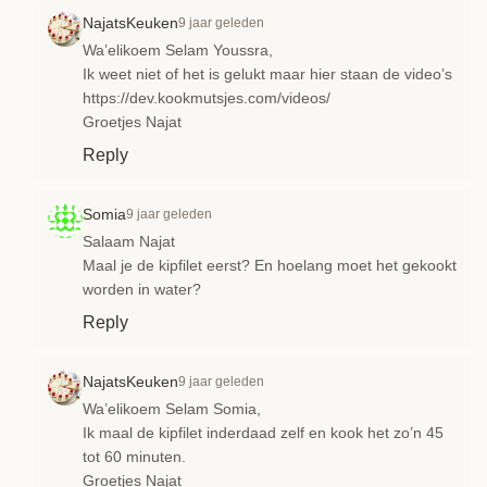
NajatsKeuken
9 jaar geleden
Wa’elikoem Selam Youssra,
Ik weet niet of het is gelukt maar hier staan de video’s
https://dev.kookmutsjes.com/videos/
Groetjes Najat
Reply
Somia
9 jaar geleden
Salaam Najat
Maal je de kipfilet eerst? En hoelang moet het gekookt
worden in water?
Reply
NajatsKeuken
9 jaar geleden
Wa’elikoem Selam Somia,
Ik maal de kipfilet inderdaad zelf en kook het zo’n 45
tot 60 minuten.
Groetjes Najat