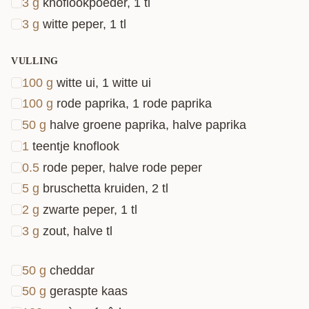
3
g
knoflookpoeder, 1 tl
3
g
witte peper, 1 tl
VULLING
100
g
witte ui, 1 witte ui
100
g
rode paprika, 1 rode paprika
50
g
halve groene paprika, halve paprika
1
teentje knoflook
0.5
rode peper, halve rode peper
5
g
bruschetta kruiden, 2 tl
2
g
zwarte peper, 1 tl
3
g
zout, halve tl
50
g
cheddar
50
g
geraspte kaas