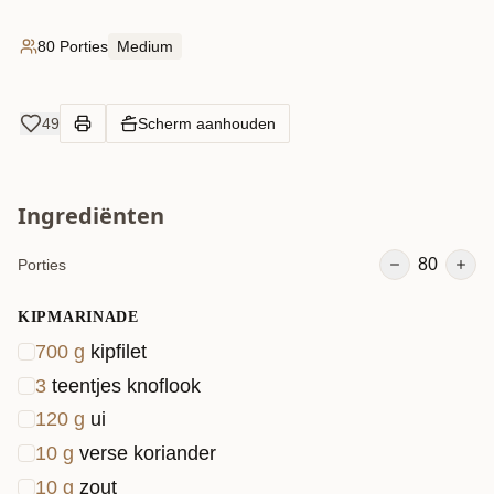
80 Porties
Medium
49
Scherm aanhouden
Ingrediënten
80
Porties
KIPMARINADE
700
g
kipfilet
3
teentjes knoflook
120
g
ui
10
g
verse koriander
10
g
zout