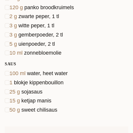
120
g
panko broodkruimels
2
g
zwarte peper, 1 tl
3
g
witte peper, 1 tl
3
g
gemberpoeder, 2 tl
5
g
uienpoeder, 2 tl
10
ml
zonnebloemolie
SAUS
100
ml
water, heet water
1
blokje kippenbouillon
25
g
sojasaus
15
g
ketjap manis
50
g
sweet chilisaus