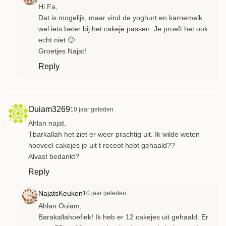
Hi Fa,
Dat is mogelijk, maar vind de yoghurt en karnemelk
wel iets beter bij het cakeje passen. Je proeft het ook
echt niet 🙂
Groetjes Najat!
Reply
Ouiam3269
10 jaar geleden
Ahlan najat,
Tbarkallah het ziet er weer prachtig uit. Ik wilde weten
hoeveel cakejes je uit t receot hebt gehaald??
Alvast bedankt?
Reply
NajatsKeuken
10 jaar geleden
Ahlan Ouiam,
Barakallahoefiek! Ik heb er 12 cakejes uit gehaald. Er