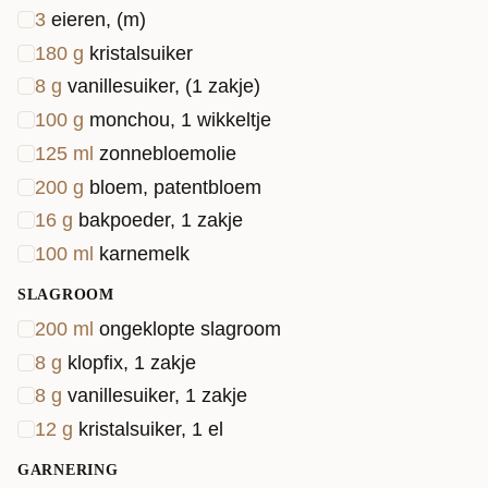
3
eieren, (m)
180
g
kristalsuiker
8
g
vanillesuiker, (1 zakje)
100
g
monchou, 1 wikkeltje
125
ml
zonnebloemolie
200
g
bloem, patentbloem
16
g
bakpoeder, 1 zakje
100
ml
karnemelk
SLAGROOM
200
ml
ongeklopte slagroom
8
g
klopfix, 1 zakje
8
g
vanillesuiker, 1 zakje
12
g
kristalsuiker, 1 el
GARNERING