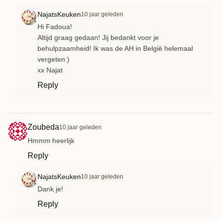
NajatsKeuken
10 jaar geleden
Hi Fadoua!
Altijd graag gedaan! Jij bedankt voor je
behulpzaamheid! Ik was de AH in België helemaal
vergeten:)
xx Najat
Reply
Zoubeda
10 jaar geleden
Hmmm heerlijk
Reply
NajatsKeuken
10 jaar geleden
Dank je!
Reply