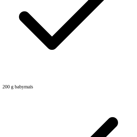
200
g
babymaïs