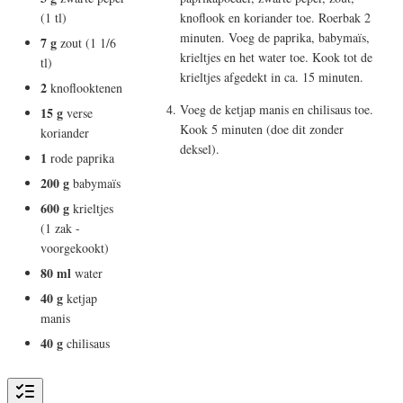
(1 tl)
knoflook en koriander toe. Roerbak 2
minuten. Voeg de paprika, babymaïs,
7 g
zout (1 1/6
krieltjes en het water toe. Kook tot de
tl)
krieltjes afgedekt in ca. 15 minuten.
2
knoflooktenen
Voeg de ketjap manis en chilisaus toe.
15 g
verse
Kook 5 minuten (doe dit zonder
koriander
deksel).
1
rode paprika
200 g
babymaïs
600 g
krieltjes
(1 zak -
voorgekookt)
80 ml
water
40 g
ketjap
manis
40 g
chilisaus