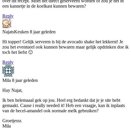
over dit recept. Moet het direct geserveerd worden of zou je het in
een kannetje in de koelkast kunnen bewaren?
Reply
NajatsKeuken
8 jaar geleden
Hi topper! Gelijk serveren is bij de avocado shake het lekkerst! Je
zou het eventueel ook kunnen bewaren maar gelijk opdrinken doe ik
toch het liefst 🙂
Reply
Mila
8 jaar geleden
Hay Najat,
Ik ben helemaaal gek op jou. Heel erg bedankt dat je je site hebt
gemaakt. Cause i really needed it! Heb een vraagje, kan ik inplaats
van de becel-amandel ook normale melk gebruiken?
Groetjesss
Mila