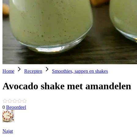
Home
Recepten
Smoothies, sappen en shakes
Avocado shake met amandelen
0
Beoordeel
Najat