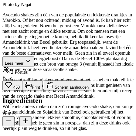
Photo by Najat
Avocado shakes zijn één van de populairste en lekkerste drankjes in
Marokko. Of het nou ochtend, middag of avond is, ik kan hier echt
altijd van genieten. Noem het gerust een Marokkaanse delicatesse
met een zacht romige en dikke textuur. Om ook mensen met een
lactose allergie tegemoet te komen, heb ik dit keer lactosevrije
Amandeldrink van Becel gebruikt. Erg toepasselijk, want de
Amandeldrink heeft een lichtzoete amandelsmaak en ik vind het één
van de beste alternatieven voor melk. Geen zin in al teveel opsmuk
maar wel in een energieboost? Dan is de Becel 100% plantaardig
Lees meer
Amandeldrink met een bron van omega 3 (vanuit lijnzaad) het ideale
ingrediënt voor deze smaakvolle shake.
2 Porties
Easy
Het recept zelf kan niet eenvoudiger, want het is snel en makkelijk te
maken en binnen een paar minuten kun je intens kunt genieten van
453
Print
Scherm aanhouden
deze heerlijke nootachtig ‘la voca!’ Check snel hieronder mijn recept
van de avocado shake met Becel Amandeldrink.
Ingrediënten
Wil je iets anders maken dan zo’n romige avocado shake, dan kun je
de Amandeldrink en Sojadrink van Becel ook gebruiken bij het
Porties
maken van een andere lekkere smoothie, chocolademelk of voor bij
2
de cereals. En heb je geen zin in poespas, dan zijn deze drinks ook
heerlijk plain weg te drinken, zo uit het glas.