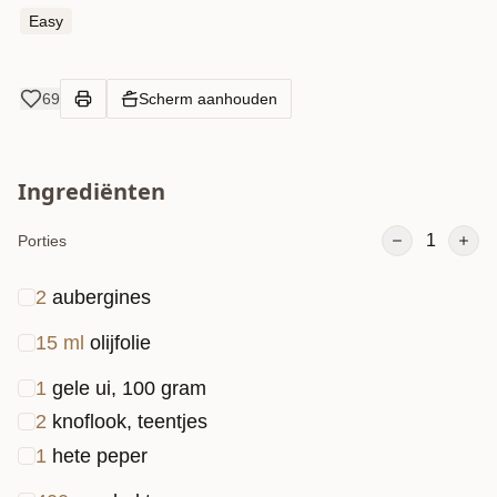
de gerechten met aubergines niet alleen lekker of
Easy
voedzaam, maar ook gezond. Serveer het nog met
een frisse salade, dit is gewoonweg heerlijk!
69
Scherm aanhouden
Ingrediënten
1
Porties
2
aubergines
15
ml
olijfolie
1
gele ui, 100 gram
2
knoflook, teentjes
1
hete peper