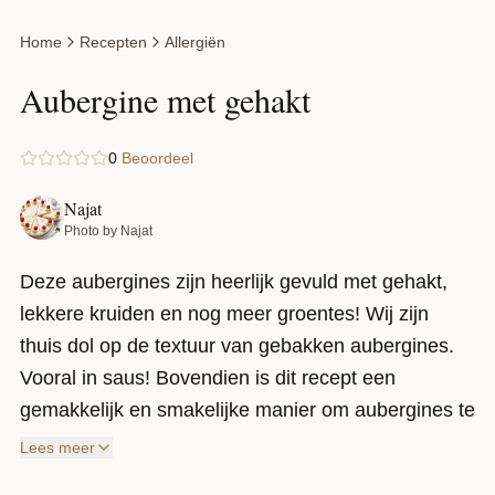
Home
Recepten
Allergiën
Aubergine met gehakt
0
Beoordeel
Najat
Photo by Najat
Deze aubergines zijn heerlijk gevuld met gehakt,
lekkere kruiden en nog meer groentes! Wij zijn
thuis dol op de textuur van gebakken aubergines.
Vooral in saus! Bovendien is dit recept een
gemakkelijk en smakelijke manier om aubergines te
gebruiken, ideaal voor doordeweeks!
Lees meer
Vanwege hun rijke gehalte aan vocht en vezels zijn