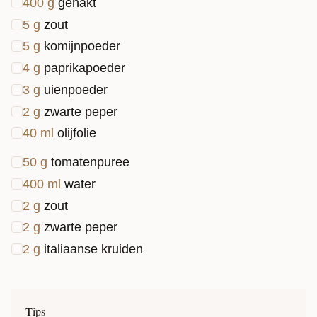
400
g
gehakt
5
g
zout
5
g
komijnpoeder
4
g
paprikapoeder
3
g
uienpoeder
2
g
zwarte peper
40
ml
olijfolie
50
g
tomatenpuree
400
ml
water
2
g
zout
2
g
zwarte peper
2
g
italiaanse kruiden
Tips