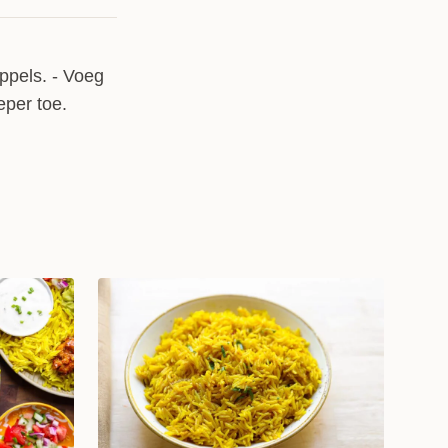
appels. - Voeg
eper toe.