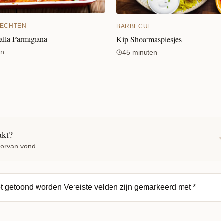
ECHTEN
BARBECUE
alla Parmigiana
Kip Shoarmaspiesjes
en
45 minuten
akt?
 ervan vond.
et getoond worden
Vereiste velden zijn gemarkeerd met
*