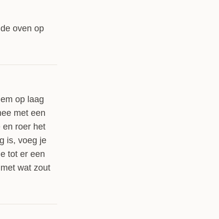
mde oven op
dem op laag
 mee met een
 en roer het
 is, voeg je
e tot er een
 met wat zout