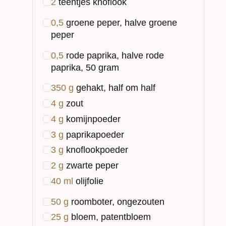
2
teentjes knoflook
0,5
groene peper, halve groene
peper
0,5
rode paprika, halve rode
paprika, 50 gram
350
g
gehakt, half om half
4
g
zout
4
g
komijnpoeder
3
g
paprikapoeder
3
g
knoflookpoeder
2
g
zwarte peper
40
ml
olijfolie
50
g
roomboter, ongezouten
25
g
bloem, patentbloem