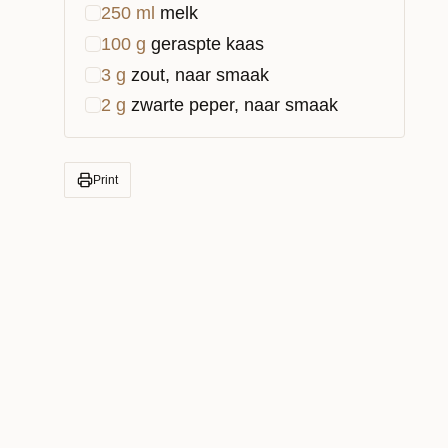
250
ml
melk
100
g
geraspte kaas
3
g
zout, naar smaak
2
g
zwarte peper, naar smaak
Print