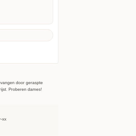
ervangen door geraspte
rijst. Proberen dames!
 ~xx