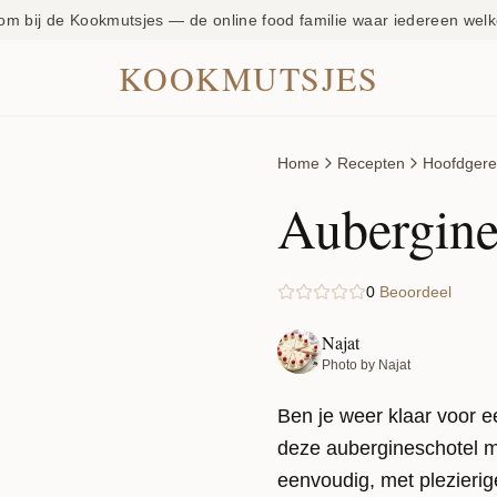
om bij de Kookmutsjes — de online food familie waar iedereen welk
KOOKMUTSJES
Home
Recepten
Hoofdgere
Aubergine
0
Beoordeel
Najat
Photo by Najat
Ben je weer klaar voor 
deze aubergineschotel met
eenvoudig, met plezierig