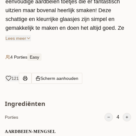
eenvoudige aardbeien toetjes die er fantastisch
uitzien maar bovenal heerlijk smaken! Deze
schattige en kleurrijke glaasjes zijn simpel en
gemakkelijk te maken en doen het altijd goed. Ze
worden gevuld met oreo, room en afgemaakt met
Lees meer
een heerlijk laagje aardbeien! Bovendien houd ik er
altijd wel van om grotendeels een romige en
4 Porties
Easy
luchtige structuur te hebben in een glaasje. Daarom
probeer ik er altijd zoveel mogelijk room in zulke
121
Scherm aanhouden
toetjes te stoppen!
Ingrediënten
4
Porties
AARDBEIEN-MENGSEL