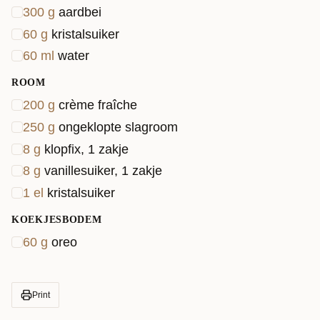
300
g
aardbei
60
g
kristalsuiker
60
ml
water
ROOM
200
g
crème fraîche
250
g
ongeklopte slagroom
8
g
klopfix, 1 zakje
8
g
vanillesuiker, 1 zakje
1
el
kristalsuiker
KOEKJESBODEM
60
g
oreo
Print