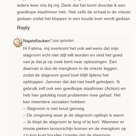
iedere keer mis bij mij. Denk dat het komt doordat ik een
goedkope staafmixer heb. Heb zelfs de schaal in de vriezer
gedaan zodat het kloppen in een koude kom wordt gedaan
Reply
NajatsKeuken
7 jaar geleden
Hi Fatima, mij overkomt het ook wel eens dat mijn
slagroom echt niet stijf wilt worden en vind het goed
van je dat je op zoek bent naar oplossingen. Een
daarvan is dus de mengkom in de vriezer leggen,
zodat de slagroom goed koel blijft tijdens het
opkloppen. Jammer dat dat niet heeft geholpen. Ik
gebruik zelf ook een goedkope staafmixer (Action) en
heb hier gelukkig nooit problemen mee gehad. Het
kan meerdere oorzaken hebben:
– Slagroom is niet koud genoeg.
– De omgeving waar je de slagroom opklopt is warm.
– Je klopt de slagroom te lang of te kort. Wanneer er
mooie pieken tevoorschijn komen en de mengkom op
z’n kop kunt houden (zonder dat de slagroom