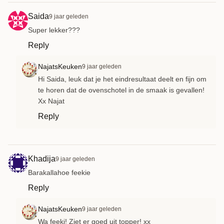
Saida
9 jaar geleden
Super lekker???
Reply
NajatsKeuken
9 jaar geleden
Hi Saida, leuk dat je het eindresultaat deelt en fijn om
te horen dat de ovenschotel in de smaak is gevallen!
Xx Najat
Reply
Khadija
9 jaar geleden
Barakallahoe feekie
Reply
NajatsKeuken
9 jaar geleden
Wa feeki! Ziet er goed uit topper! xx