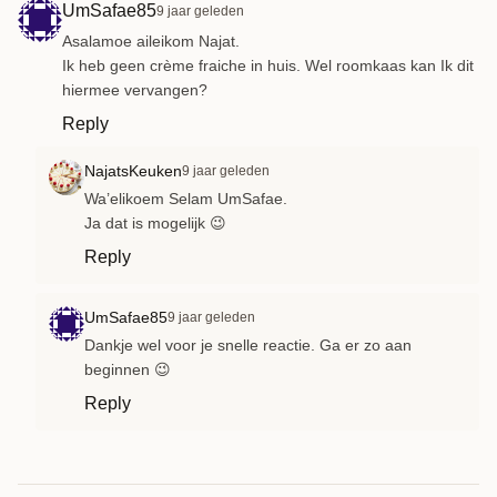
UmSafae85
9 jaar geleden
Asalamoe aileikom Najat.
Ik heb geen crème fraiche in huis. Wel roomkaas kan Ik dit
hiermee vervangen?
Reply
NajatsKeuken
9 jaar geleden
Wa’elikoem Selam UmSafae.
Ja dat is mogelijk 😉
Reply
UmSafae85
9 jaar geleden
Dankje wel voor je snelle reactie. Ga er zo aan
beginnen 😉
Reply