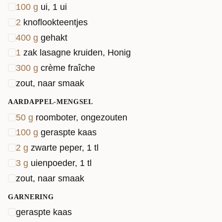
100
g
ui, 1 ui
2
knoflookteentjes
400
g
gehakt
1
zak lasagne kruiden, Honig
300
g
crème fraîche
zout, naar smaak
AARDAPPEL-MENGSEL
50
g
roomboter, ongezouten
100
g
geraspte kaas
2
g
zwarte peper, 1 tl
3
g
uienpoeder, 1 tl
zout, naar smaak
GARNERING
geraspte kaas