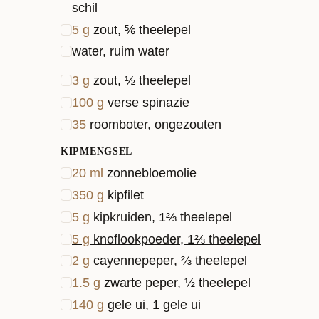
schil
5
g
zout, ⅚ theelepel
water, ruim water
3
g
zout, ½ theelepel
100
g
verse spinazie
35
roomboter, ongezouten
KIPMENGSEL
20
ml
zonnebloemolie
350
g
kipfilet
5
g
kipkruiden, 1⅔ theelepel
5
g
knoflookpoeder, 1⅔ theelepel
2
g
cayennepeper, ⅔ theelepel
1.5
g
zwarte peper, ½ theelepel
140
g
gele ui, 1 gele ui