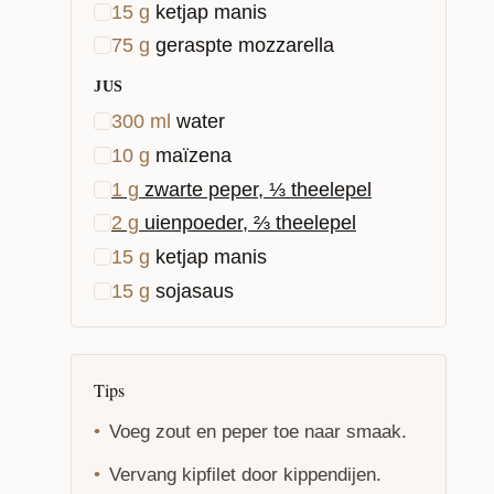
15
g
ketjap manis
75
g
geraspte mozzarella
JUS
300
ml
water
10
g
maïzena
1
g
zwarte peper, ⅓ theelepel
2
g
uienpoeder, ⅔ theelepel
15
g
ketjap manis
15
g
sojasaus
Tips
Voeg zout en peper toe naar smaak.
Vervang kipfilet door kippendijen.