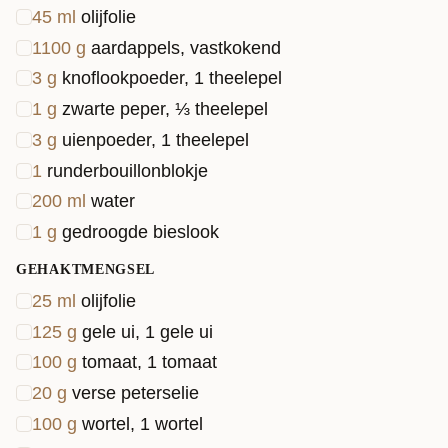
45
ml
olijfolie
1100
g
aardappels, vastkokend
3
g
knoflookpoeder, 1 theelepel
1
g
zwarte peper, ⅓ theelepel
3
g
uienpoeder, 1 theelepel
1
runderbouillonblokje
200
ml
water
1
g
gedroogde bieslook
GEHAKTMENGSEL
25
ml
olijfolie
125
g
gele ui, 1 gele ui
100
g
tomaat, 1 tomaat
20
g
verse peterselie
100
g
wortel, 1 wortel