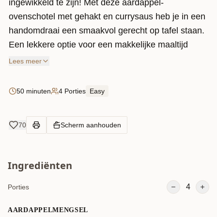
ingewikkeld te zijn! Met deze aardappel-
ovenschotel met gehakt en currysaus heb je in een
handomdraai een smaakvol gerecht op tafel staan.
Een lekkere optie voor een makkelijke maaltijd
waar je zeker van zult genieten!
Lees meer
50 minuten
4 Porties
Easy
70
Scherm aanhouden
Ingrediënten
4
Porties
AARDAPPELMENGSEL