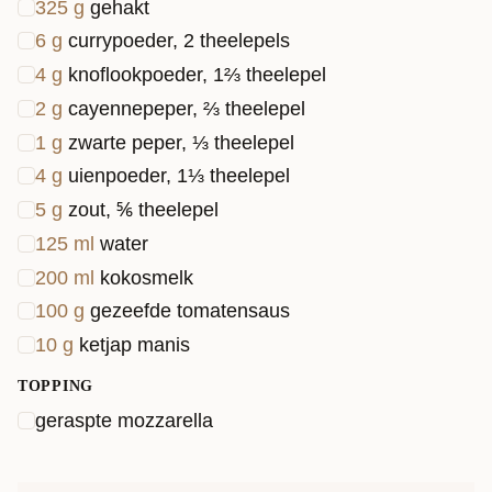
325
g
gehakt
6
g
currypoeder, 2 theelepels
4
g
knoflookpoeder, 1⅔ theelepel
2
g
cayennepeper, ⅔ theelepel
1
g
zwarte peper, ⅓ theelepel
4
g
uienpoeder, 1⅓ theelepel
5
g
zout, ⅚ theelepel
125
ml
water
200
ml
kokosmelk
100
g
gezeefde tomatensaus
10
g
ketjap manis
TOPPING
geraspte mozzarella