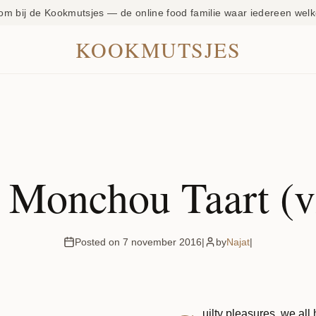
om bij de Kookmutsjes — de online food familie waar iedereen welk
KOOKMUTSJES
 Monchou Taart (v
Posted on 7 november 2016
|
by
Najat
|
uilty pleasures, we al