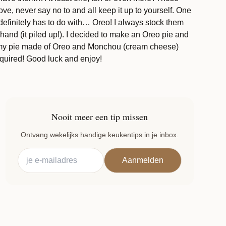
love, never say no to and all keep it up to yourself. One
definitely has to do with… Oreo! I always stock them
of hand (it piled up!). I decided to make an Oreo pie and
creamy pie made of Oreo and Monchou (cream cheese)
uired! Good luck and enjoy!
Nooit meer een tip missen
Ontvang wekelijks handige keukentips in je inbox.