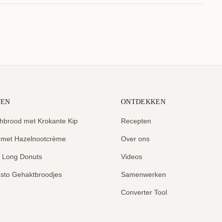
TEN
ONTDEKKEN
hbrood met Krokante Kip
Recepten
 met Hazelnootcrème
Over ons
e Long Donuts
Videos
sto Gehaktbroodjes
Samenwerken
Converter Tool