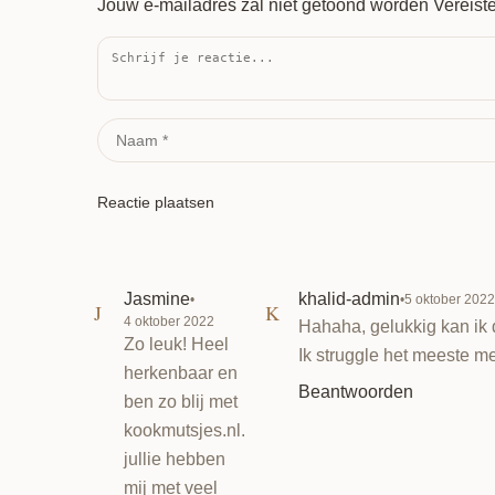
Jouw e-mailadres zal niet getoond worden
Vereist
Reactie plaatsen
Jasmine
khalid-admin
•
•
5 oktober 2022
J
K
4 oktober 2022
Hahaha, gelukkig kan ik d
Zo leuk! Heel
Ik struggle het meeste me
herkenbaar en
Beantwoorden
ben zo blij met
kookmutsjes.nl.
jullie hebben
mij met veel