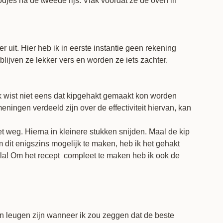
odjes na de tweede rijs. Vlak voordat ze de oven in
der uit. Hier heb ik in eerste instantie geen rekening
ijven ze lekker vers en worden ze iets zachter.
ik wist niet eens dat kipgehakt gemaakt kon worden
ningen verdeeld zijn over de effectiviteit hiervan, kan
et weg. Hierna in kleinere stukken snijden. Maal de kip
m dit enigszins mogelijk te maken, heb ik het gehakt
oila! Om het recept compleet te maken heb ik ook de
n leugen zijn wanneer ik zou zeggen dat de beste