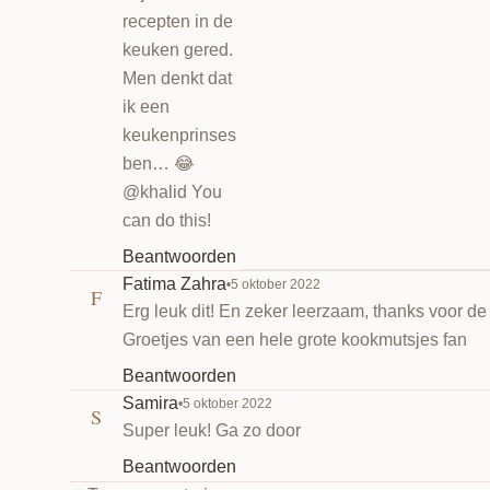
recepten in de
keuken gered.
Men denkt dat
ik een
keukenprinses
ben… 😂
@khalid You
can do this!
Beantwoorden
Fatima Zahra
•
5 oktober 2022
F
Erg leuk dit! En zeker leerzaam, thanks voor de 
Groetjes van een hele grote kookmutsjes fan
Beantwoorden
Samira
•
5 oktober 2022
S
Super leuk! Ga zo door
Beantwoorden