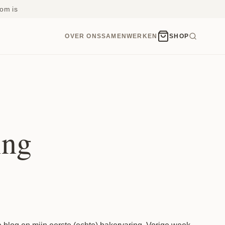
om is
OVER ONS
SAMENWERKEN
SHOP
ing