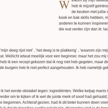
W
elkom bij mijn tweede
heb ik mijzelf geïnt
de keuken met jullie 
kook en bak skills hebben, 
anderen te kunnen inspirere
die wat verder zijn dan ik: la
jn deeg rijst niet’ , ‘het deeg is te plakkerig’ , ‘waarom zijn 
at. Wellicht ietwat moeilijk voor een beginner, maar het zou m
heb ik een recept gekozen dat ik nog niet heb gegeten, maar die
 de burgers heb ik niet perfect aangehouden. Ik heb namelijk ge
k het eerste obstakel tegen: ingrediënten. Welke ketjap manis h
rder om te kijken of ik wel de juiste merk of soort had gehaald; 
e begonnen. Achteraf gezien, had ik dit beter kunnen doen voorda