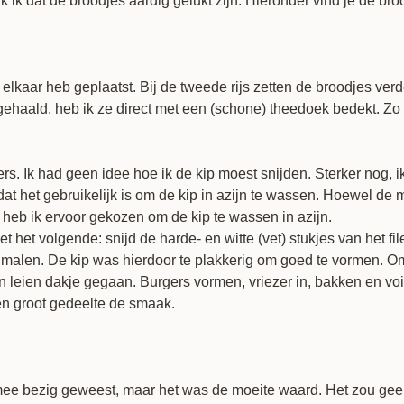
 ik dat de broodjes aardig gelukt zijn. Hieronder vind je de bro
bij elkaar heb geplaatst. Bij de tweede rijs zetten de broodjes ver
haald, heb ik ze direct met een (schone) theedoek bedekt. Zo bl
rs. Ik had geen idee hoe ik de kip moest snijden. Sterker nog, 
at het gebruikelijk is om de kip in azijn te wassen. Hoewel de me
heb ik ervoor gekozen om de kip te wassen in azijn.
 het volgende: snijd de harde- en witte (vet) stukjes van het fil
te malen. De kip was hierdoor te plakkerig om goed te vormen. O
en leien dakje gegaan. Burgers vormen, vriezer in, bakken en v
een groot gedeelte de smaak.
 mee bezig geweest, maar het was de moeite waard. Het zou gee