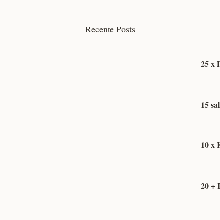
— Recente Posts —
25 x 
15 sa
10 x 
20 + 