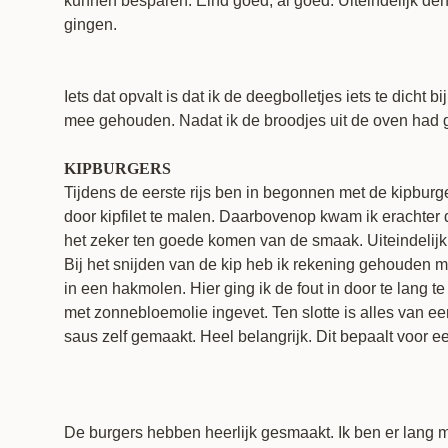
kunnen besparen. Eind goed, al goed. Uiteindelijk denk
gingen.
Iets dat opvalt is dat ik de deegbolletjes iets te dicht 
mee gehouden. Nadat ik de broodjes uit de oven had ge
KIPBURGERS
Tijdens de eerste rijs ben in begonnen met de kipburge
door kipfilet te malen. Daarbovenop kwam ik erachter d
het zeker ten goede komen van de smaak. Uiteindelijk 
Bij het snijden van de kip heb ik rekening gehouden met
in een hakmolen. Hier ging ik de fout in door te lang 
met zonnebloemolie ingevet. Ten slotte is alles van e
saus zelf gemaakt. Heel belangrijk. Dit bepaalt voor 
De burgers hebben heerlijk gesmaakt. Ik ben er lang