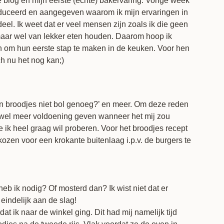
 blog en mijn eerste (echte) bakervaring. Vorige week
roduceerd en aangegeven waarom ik mijn ervaringen in
deel. Ik weet dat er veel mensen zijn zoals ik die geen
maar wel van lekker eten houden. Daarom hoop ik
n om hun eerste stap te maken in de keuken. Voor hen
ch nu het nog kan;)
mijn broodjes niet bol genoeg?’ en meer. Om deze reden
ij wel meer voldoening geven wanneer het mij zou
 ik heel graag wil proberen. Voor het broodjes recept
kozen voor een krokante buitenlaag i.p.v. de burgers te
eb ik nodig? Of mosterd dan? Ik wist niet dat er
eindelijk aan de slag!
t ik naar de winkel ging. Dit had mij namelijk tijd