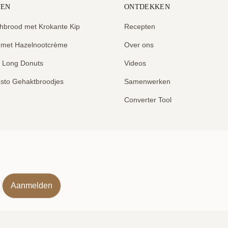
TEN
ONTDEKKEN
hbrood met Krokante Kip
Recepten
 met Hazelnootcrème
Over ons
e Long Donuts
Videos
sto Gehaktbroodjes
Samenwerken
Converter Tool