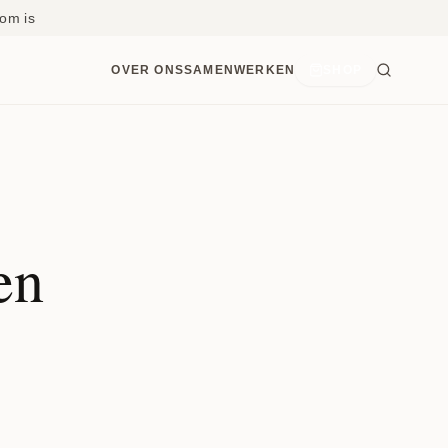
om is
OVER ONS
SAMENWERKEN
SHOP
en