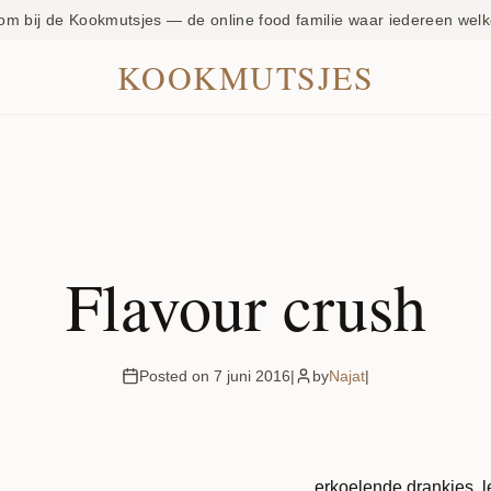
om bij de Kookmutsjes — de online food familie waar iedereen welk
KOOKMUTSJES
Flavour crush
Posted on 7 juni 2016
|
by
Najat
|
erkoelende drankjes, le