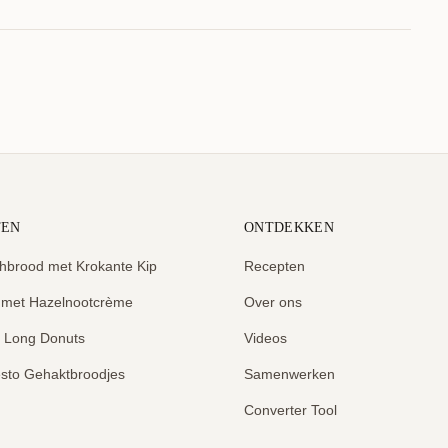
TEN
ONTDEKKEN
hbrood met Krokante Kip
Recepten
 met Hazelnootcrème
Over ons
e Long Donuts
Videos
sto Gehaktbroodjes
Samenwerken
Converter Tool