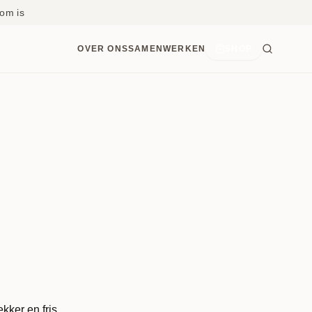
om is
OVER ONS
SAMENWERKEN
SHOP
kker en fris.