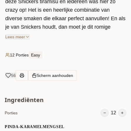
deze Snickers tiramisu en iedereen was hier zo
crazy op! Het is een heerlijke combinatie van
diverse smaken die elkaar perfect aanvullen! En als
je van Snickers houdt, dan moet je dit romige
dessert proberen! Dit no bake recept is deffff een
Lees meer
blijvertje!
12 Porties
Easy
56
Scherm aanhouden
Ingrediënten
12
Porties
PINDA-KARAMELMENGSEL