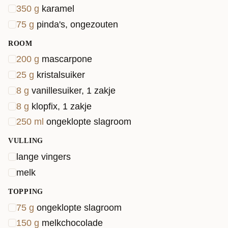
350
g
karamel
75
g
pinda's, ongezouten
ROOM
200
g
mascarpone
25
g
kristalsuiker
8
g
vanillesuiker, 1 zakje
8
g
klopfix, 1 zakje
250
ml
ongeklopte slagroom
VULLING
lange vingers
melk
TOPPING
75
g
ongeklopte slagroom
150
g
melkchocolade