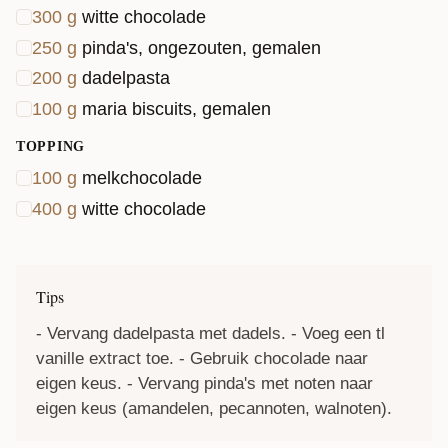
300
g
witte chocolade
je gang en veel plezier met het maken van dit
250
g
pinda's, ongezouten, gemalen
lekkers!
200
g
dadelpasta
100
g
maria biscuits, gemalen
TOPPING
100
g
melkchocolade
400
g
witte chocolade
Tips
- Vervang dadelpasta met dadels. - Voeg een tl
vanille extract toe. - Gebruik chocolade naar
eigen keus. - Vervang pinda's met noten naar
eigen keus (amandelen, pecannoten, walnoten).