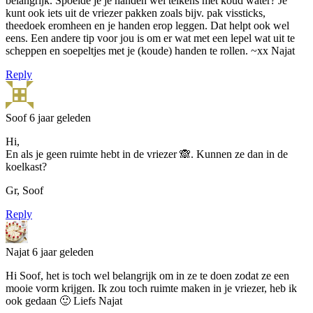
belangrijk. Spoelde je je handen wel telkens met koud water? Je
kunt ook iets uit de vriezer pakken zoals bijv. pak vissticks,
theedoek eromheen en je handen erop leggen. Dat helpt ook wel
eens. Een andere tip voor jou is om er wat met een lepel wat uit te
scheppen en soepeltjes met je (koude) handen te rollen. ~xx Najat
Reply
Soof
6 jaar geleden
Hi,
En als je geen ruimte hebt in de vriezer 🙈. Kunnen ze dan in de
koelkast?
Gr, Soof
Reply
Najat
6 jaar geleden
Hi Soof, het is toch wel belangrijk om in ze te doen zodat ze een
mooie vorm krijgen. Ik zou toch ruimte maken in je vriezer, heb ik
ook gedaan 🙂 Liefs Najat