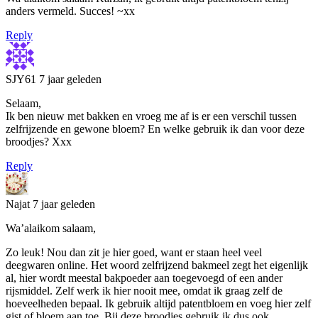
anders vermeld. Succes! ~xx
Reply
SJY61
7 jaar geleden
Selaam,
Ik ben nieuw met bakken en vroeg me af is er een verschil tussen
zelfrijzende en gewone bloem? En welke gebruik ik dan voor deze
broodjes? Xxx
Reply
Najat
7 jaar geleden
Wa’alaikom salaam,
Zo leuk! Nou dan zit je hier goed, want er staan heel veel
deegwaren online. Het woord zelfrijzend bakmeel zegt het eigenlijk
al, hier wordt meestal bakpoeder aan toegevoegd of een ander
rijsmiddel. Zelf werk ik hier nooit mee, omdat ik graag zelf de
hoeveelheden bepaal. Ik gebruik altijd patentbloem en voeg hier zelf
gist of bloem aan toe. Bij deze broodjes gebruik ik dus ook