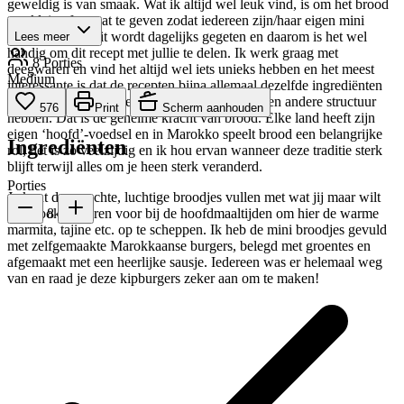
geweldig is van smaak. Wat ik altijd wel leuk vind, is om het brood
een kleine formaat te geven zodat iedereen zijn/haar eigen mini
broodje heeft. Dit wordt dagelijks gegeten en daarom is het wel
Lees meer
handig om dit recept met jullie te delen. Ik werk graag met
8 Porties
deegwaren en vind het altijd wel iets unieks hebben en het meest
Medium
interessante is dat de recepten bijna allemaal dezelfde ingrediënten
delen terwijl ze er allemaal anders uitzien en een andere structuur
576
Print
Scherm aanhouden
hebben. Dat is de geheime kracht van brood. Elke land heeft zijn
eigen ‘hoofd’-voedsel en in Marokko speelt brood een belangrijke
Ingrediënten
rol, het is zo veelzijdig en ik hou ervan wanneer deze traditie sterk
blijft terwijl alles om je heen sterk veranderd.
Porties
Je kunt deze zachte, luchtige broodjes vullen met wat jij maar wilt
8
maar ook serveren voor bij de hoofdmaaltijden om hier de warme
marmita, tajine etc. op te scheppen. Ik heb de mini broodjes gevuld
met zelfgemaakte Marokkaanse burgers, belegd met groentes en
afgemaakt met een heerlijke sausje. Iedereen was er helemaal weg
van en raad je deze kipburgers zeker aan om te maken!