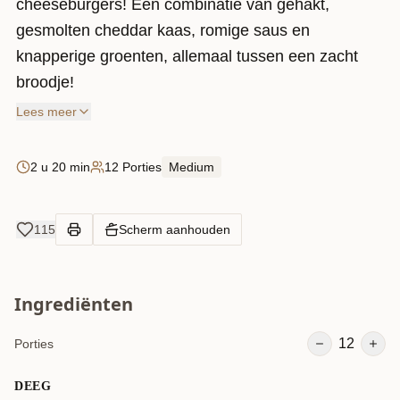
cheeseburgers! Een combinatie van gehakt,
gesmolten cheddar kaas, romige saus en
knapperige groenten, allemaal tussen een zacht
broodje!
Lees meer
2 u 20 min
12 Porties
Medium
115
Scherm aanhouden
Ingrediënten
12
Porties
DEEG