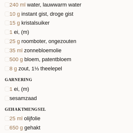
240
ml
water, lauwwarm water
10
g
instant gist, droge gist
15
g
kristalsuiker
1
ei, (m)
25
g
roomboter, ongezouten
35
ml
zonnebloemolie
500
g
bloem, patentbloem
8
g
zout, 1⅓ theelepel
GARNERING
1
ei, (m)
sesamzaad
GEHAKTMENGSEL
25
ml
olijfolie
650
g
gehakt