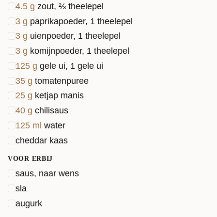
4.5
g
zout, ⅔ theelepel
3
g
paprikapoeder, 1 theelepel
3
g
uienpoeder, 1 theelepel
3
g
komijnpoeder, 1 theelepel
125
g
gele ui, 1 gele ui
35
g
tomatenpuree
25
g
ketjap manis
40
g
chilisaus
125
ml
water
cheddar kaas
VOOR ERBIJ
saus, naar wens
sla
augurk