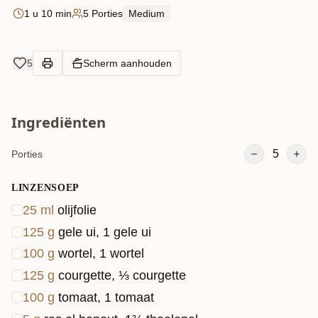
1 u 10 min
5 Porties
Medium
5
Scherm aanhouden
Ingrediënten
5
Porties
LINZENSOEP
25
ml
olijfolie
125
g
gele ui, 1 gele ui
100
g
wortel, 1 wortel
125
g
courgette, ⅓ courgette
100
g
tomaat, 1 tomaat