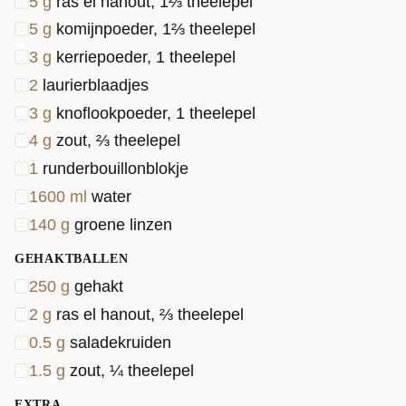
5
g
ras el hanout, 1⅔ theelepel
5
g
komijnpoeder, 1⅔ theelepel
3
g
kerriepoeder, 1 theelepel
2
laurierblaadjes
3
g
knoflookpoeder, 1 theelepel
4
g
zout, ⅔ theelepel
1
runderbouillonblokje
1600
ml
water
140
g
groene linzen
GEHAKTBALLEN
250
g
gehakt
2
g
ras el hanout, ⅔ theelepel
0.5
g
saladekruiden
1.5
g
zout, ¼ theelepel
EXTRA