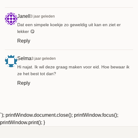
Janell
3 jaar geleden
Dat een simpele koekje zo geweldig uit kan en ziet er
lekker 😋
Reply
Selma
3 jaar geleden
Hi najat. Ik wil deze graag maken voor eid. Hoe bewaar ik
ze het best tot dan?
Reply
`); printWindow.document.close(); printWindow.focus();
printWindow.print(); }