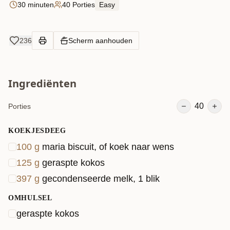
30 minuten
40 Porties
Easy
236
Scherm aanhouden
Ingrediënten
40
Porties
KOEKJESDEEG
100
g
maria biscuit, of koek naar wens
125
g
geraspte kokos
397
g
gecondenseerde melk, 1 blik
OMHULSEL
geraspte kokos