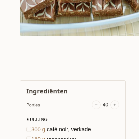
Ingrediënten
40
Porties
VULLING
300
g
ca­fé noir, verkade
150
g
pecannoten