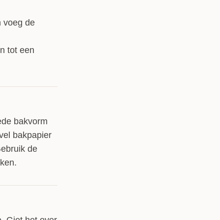
of ruitjes uit (of vorm naar eigen keus).
n voeg de
n tot een
lede bakvorm
 vel bakpapier
Gebruik de
aken.