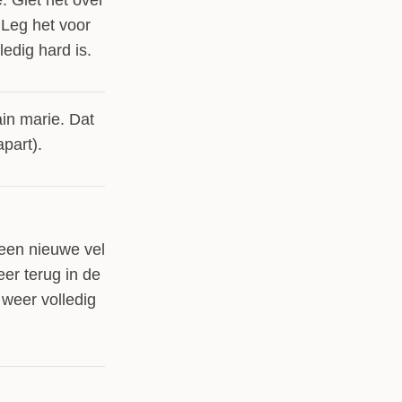
 Giet het over
 Leg het voor
ledig hard is.
in marie. Dat
apart).
een nieuwe vel
er terug in de
 weer volledig