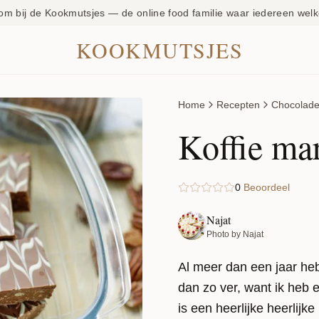
om bij de Kookmutsjes — de online food familie waar iedereen welk
KOOKMUTSJES
Home
Recepten
Chocolad
Koffie ma
0
Beoordeel
Najat
Photo by Najat
Al meer dan een jaar heb 
dan zo ver, want ik heb 
is een heerlijke heerlij