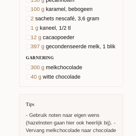
100
g
karamel, bebogeen
2
sachets nescafé, 3,6 gram
1
g
kaneel, 1/2 tl
12
g
cacaopoeder
397
g
gecondenseerde melk, 1 blik
GARNERING
300
g
melkchocolade
40
g
witte chocolade
Tips
- Gebruik noten naar eigen wens
(hazelnoten gaan hier ook heerlijk bij). -
Vervang melkchocolade naar chocolade