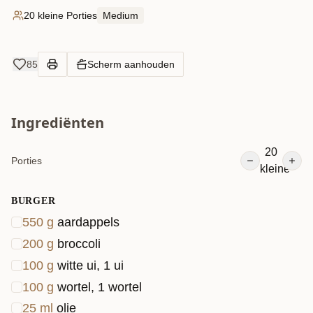
burger, snack of voor bij een frisse salade.
20 kleine Porties
Medium
85
Scherm aanhouden
Ingrediënten
20
Porties
kleine
BURGER
550
g
aardappels
200
g
broccoli
100
g
witte ui, 1 ui
100
g
wortel, 1 wortel
25
ml
olie