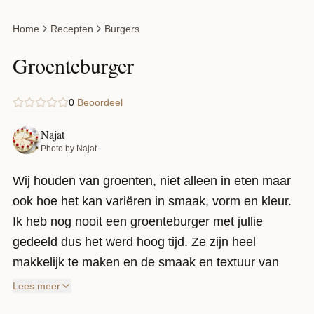
Home
Recepten
Burgers
Groenteburger
0
Beoordeel
Najat
Photo by Najat
Wij houden van groenten, niet alleen in eten maar
ook hoe het kan variëren in smaak, vorm en kleur.
Ik heb nog nooit een groenteburger met jullie
gedeeld dus het werd hoog tijd. Ze zijn heel
makkelijk te maken en de smaak en textuur van
deze groenteburger is heerlijk. Serveer het op
Lees meer
verschillende manieren zoals een traditionele