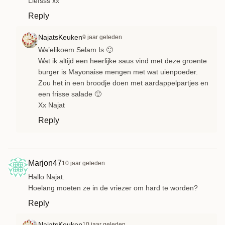
Liefsss xx
Reply
NajatsKeuken
9 jaar geleden
Wa’elikoem Selam Is 🙂
Wat ik altijd een heerlijke saus vind met deze groente
burger is Mayonaise mengen met wat uienpoeder.
Zou het in een broodje doen met aardappelpartjes en
een frisse salade 🙂
Xx Najat
Reply
Marjon47
10 jaar geleden
Hallo Najat.
Hoelang moeten ze in de vriezer om hard te worden?
Reply
NajatsKeuken
10 jaar geleden