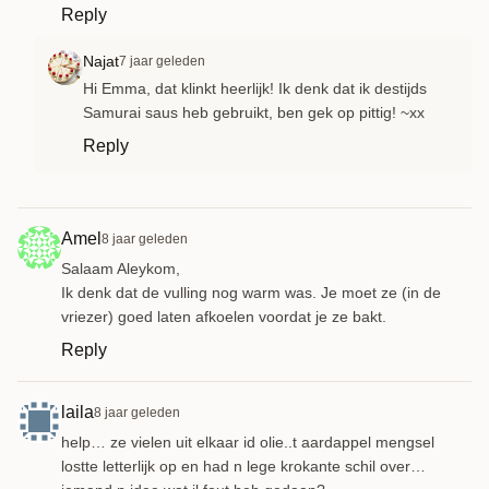
Reply
Najat
7 jaar geleden
Hi Emma, dat klinkt heerlijk! Ik denk dat ik destijds
Samurai saus heb gebruikt, ben gek op pittig! ~xx
Reply
Amel
8 jaar geleden
Salaam Aleykom,
Ik denk dat de vulling nog warm was. Je moet ze (in de
vriezer) goed laten afkoelen voordat je ze bakt.
Reply
laila
8 jaar geleden
help… ze vielen uit elkaar id olie..t aardappel mengsel
lostte letterlijk op en had n lege krokante schil over…