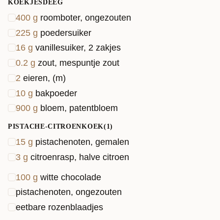
KOEKJESDEEG
400
g
roomboter, ongezouten
225
g
poedersuiker
16
g
vanillesuiker, 2 zakjes
0.2
g
zout, mespuntje zout
2
eieren, (m)
10
g
bakpoeder
900
g
bloem, patentbloem
PISTACHE-CITROENKOEK(1)
15
g
pistachenoten, gemalen
3
g
citroenrasp, halve citroen
100
g
witte chocolade
pistachenoten, ongezouten
eetbare rozenblaadjes