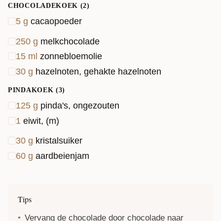
CHOCOLADEKOEK (2)
5
g
cacaopoeder
250
g
melkchocolade
15
ml
zonnebloemolie
30
g
hazelnoten, gehakte hazelnoten
PINDAKOEK (3)
125
g
pinda's, ongezouten
1
eiwit, (m)
30
g
kristalsuiker
60
g
aardbeienjam
Tips
Vervang de chocolade door chocolade naar