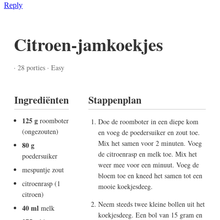
Reply
Citroen-jamkoekjes
· 28 porties · Easy
Ingrediënten
Stappenplan
125 g
roomboter
Doe de roomboter in een diepe kom
(ongezouten)
en voeg de poedersuiker en zout toe.
Mix het samen voor 2 minuten. Voeg
80 g
de citroenrasp en melk toe. Mix het
poedersuiker
weer mee voor een minuut. Voeg de
mespuntje zout
bloem toe en kneed het samen tot een
citroenrasp (1
mooie koekjesdeeg.
citroen)
Neem steeds twee kleine bollen uit het
40 ml
melk
koekjesdeeg. Een bol van 15 gram en