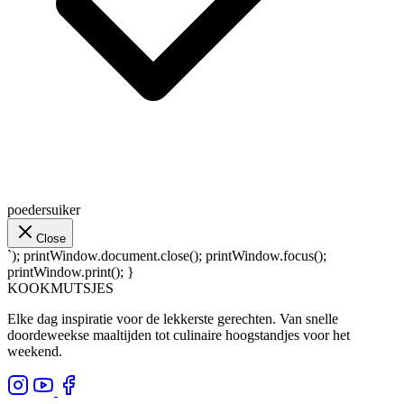
poedersuiker
Close
`); printWindow.document.close(); printWindow.focus();
printWindow.print(); }
KOOKMUTSJES
Elke dag inspiratie voor de lekkerste gerechten. Van snelle
doordeweekse maaltijden tot culinaire hoogstandjes voor het
weekend.