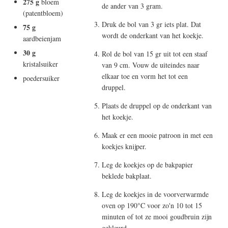
275 g
bloem
de ander van 3 gram.
(patentbloem)
Druk de bol van 3 gr iets plat. Dat
75 g
wordt de onderkant van het koekje.
aardbeienjam
30 g
Rol de bol van 15 gr uit tot een staaf
kristalsuiker
van 9 cm. Vouw de uiteindes naar
elkaar toe en vorm het tot een
poedersuiker
druppel.
Plaats de druppel op de onderkant van
het koekje.
Maak er een mooie patroon in met een
koekjes knijper.
Leg de koekjes op de bakpapier
beklede bakplaat.
Leg de koekjes in de voorverwarmde
oven op 190°C voor zo'n 10 tot 15
minuten of tot ze mooi goudbruin zijn
gekleurd.