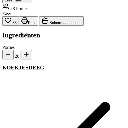
Lees meer
28 Porties
Easy
88
Print
Scherm aanhouden
Ingrediënten
Porties
28
KOEKJESDEEG