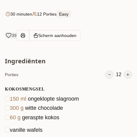
30 minuten
12 Porties
Easy
39
Scherm aanhouden
Ingrediënten
12
Porties
KOKOSMENGSEL
150
ml
ongeklopte slagroom
300
g
witte chocolade
60
g
geraspte kokos
vanille wafels