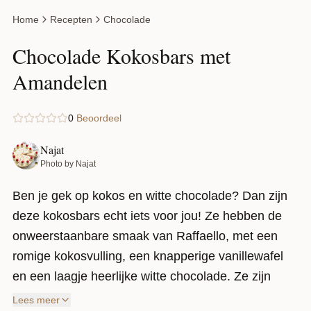
Home
Recepten
Chocolade
Chocolade Kokosbars met
Amandelen
0
Beoordeel
Najat
Photo by Najat
Ben je gek op kokos en witte chocolade? Dan zijn
deze kokosbars echt iets voor jou! Ze hebben de
onweerstaanbare smaak van Raffaello, met een
romige kokosvulling, een knapperige vanillewafel
en een laagje heerlijke witte chocolade. Ze zijn
supermakkelijk te maken en altijd een hit!
Lees meer