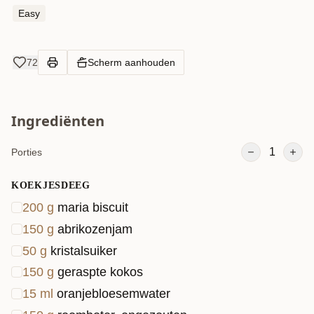
Easy
72
Scherm aanhouden
Ingrediënten
1
Porties
KOEKJESDEEG
200
g
maria biscuit
150
g
abrikozenjam
50
g
kristalsuiker
150
g
geraspte kokos
15
ml
oranjebloesemwater