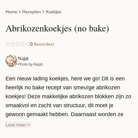
Home
Recepten
Koekjes
Abrikozenkoekjes (no bake)
0
Beoordeel
Najat
Photo by Najat
Een nieuw lading koekjes, here we go! Dit is een
heerlijk no bake recept van smeuïge abrikozen
koekjes! Deze makkelijke abrikozen blokken zijn zo
smaakvol en zacht van structuur, dit moet je
gewoon gemaakt hebben. Daarnaast worden ze
natuurlijk afgemaakt met wat heerlijke geraspte
Lees meer
kokos (dat mag van mij echt niet ontbreken)!