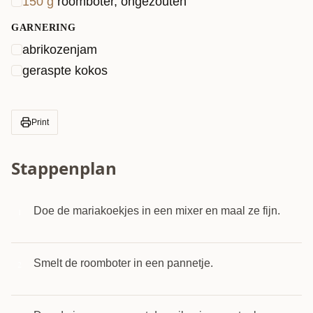
150
g
roomboter, ongezouten
GARNERING
abrikozenjam
geraspte kokos
Print
Stappenplan
Doe de mariakoekjes in een mixer en maal ze fijn.
1
Smelt de roomboter in een pannetje.
2